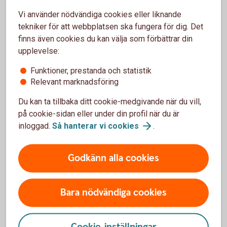
Klicka på anmäl.
Vi använder nödvändiga cookies eller liknande
När du har en obetald e-faktura visas informationen
tekniker för att webbplatsen ska fungera för dig. Det
"e-fakturor att betala" på startsidan.
finns även cookies du kan välja som förbättrar din
upplevelse:
Logga in och skaffa
e-faktura
Funktioner, prestanda och statistik
Relevant marknadsföring
e-faktura - mer
information
Du kan ta tillbaka ditt cookie-medgivande när du vill,
på cookie-sidan eller under din profil när du är
inloggad.
Så hanterar vi
cookies
.
Det är
alltid
samma
OCR-
Godkänn alla cookies
nummer
vid inbetalning till ditt
kreditkort.
Bara nödvändiga cookies