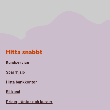
Sidfot
Hitta snabbt
Kundservice
Spärrhjälp
Hitta bankkontor
Bli kund
Priser, räntor och kurser