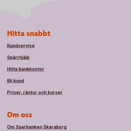
Sidfot
Hitta snabbt
Kundservice
Spärrhjälp
Hitta bankkontor
Bli kund
Priser, räntor och kurser
Om oss
Om Sparbanken Skaraborg