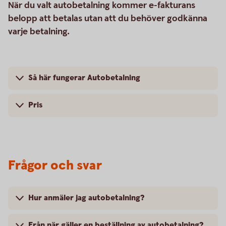
När du valt autobetalning kommer e-fakturans
belopp att betalas utan att du behöver godkänna
varje betalning.
Så här fungerar Autobetalning
Pris
Frågor och svar
Hur anmäler jag autobetalning?
Från när gäller en beställning av autobetalning?