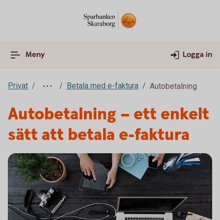
Meny
Logga in
Privat
Betala med e-faktura
Autobetalning
Autobetalning – ett enkelt
sätt att betala e-faktura