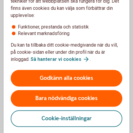
tekniker för att webbplatsen ska fungera för dig. Det
autobetalning?
finns även cookies du kan välja som förbättrar din
upplevelse:
Funktioner, prestanda och statistik
Relevant marknadsföring
Så skaffar du Autobetalning
Du kan ta tillbaka ditt cookie-medgivande när du vill,
Internetbanken
på cookie-sidan eller under din profil när du är
inloggad.
Så hanterar vi
cookies
.
Gör så här:
Godkänn alla cookies
Logga in till internetbanken
Gå till Betala/överföra/e-faktura
Välj anmäl e-faktura och följ instruktionen på sidan
Bara nödvändiga cookies
Cookie-inställningar
Logga in och skaffa
Autobetalning