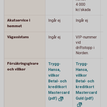
4 000
4
kr/skada
k
Akutservice i
Ingår ej
Ingår ej
2
0
hemmet
Vägassistans
Ingår ej
VIP-nummer
V
vid
vi
driftstopp i
i 
Norden.
Försäkringsgivare
Trygg-
Trygg-
T
och villkor
Hansa,
Hansa,
H
villkor
villkor
vi
Betal- och
Betal- och
o
kreditkort
kreditkort
k
Mastercard
Mastercard
M
(pdf)
Guld (pdf)
P
(p