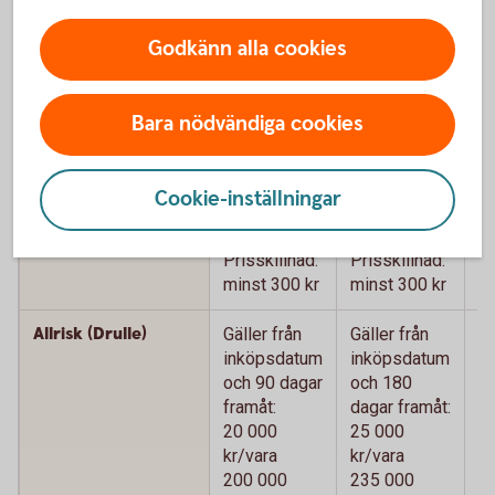
Köpförsäkring - jämför våra kort
Godkänn alla cookies
Betal- och
Betal- och
B
kreditkort
kreditkort
k
Bara nödvändiga cookies
Mastercard
Mastercard
M
Guld
P
Cookie-inställningar
Prisskydd
Max 15 000
Max 15 000
M
kr
kr
kr
Prisskillnad:
Prisskillnad:
Pr
minst 300 kr
minst 300 kr
mi
Allrisk (Drulle)
Gäller från
Gäller från
Gä
inköpsdatum
inköpsdatum
i
och 90 dagar
och 180
o
framåt:
dagar framåt:
da
20 000
25 000
2
kr/vara
kr/vara
kr
200 000
235 000
2