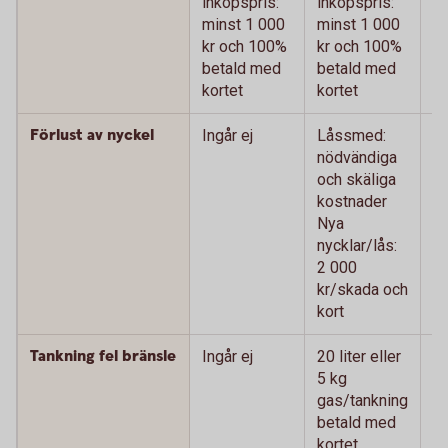
inköpspris:
inköpspris:
m
minst 1 000
minst 1 000
k
kr och 100%
kr och 100%
b
betald med
betald med
ko
kortet
kortet
Förlust av nyckel
Ingår ej
Låssmed:
L
nödvändiga
n
och skäliga
oc
kostnader
k
Nya
N
nycklar/lås:
ny
2 000
0
kr/skada och
oc
kort
Tankning fel bränsle
Ingår ej
20 liter eller
20
5 kg
k
gas/tankning
g
betald med
b
kortet
ko