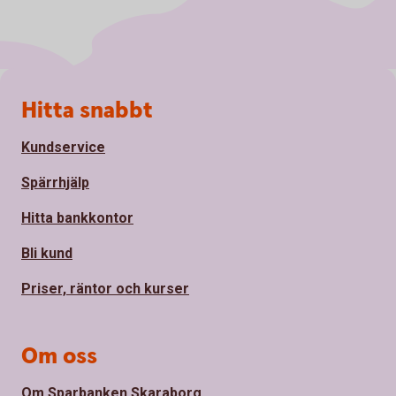
Sidfot
Hitta snabbt
Kundservice
Spärrhjälp
Hitta bankkontor
Bli kund
Priser, räntor och kurser
Om oss
Om Sparbanken Skaraborg