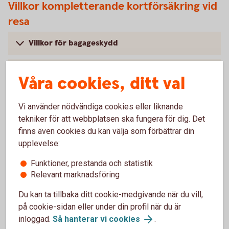
Villkor kompletterande kortförsäkring vid
resa
Villkor för bagageskydd
Villkor för akut sjukdom och olycksfall
Våra cookies, ditt val
Vi använder nödvändiga cookies eller liknande
tekniker för att webbplatsen ska fungera för dig. Det
Köpförsäkring
finns även cookies du kan välja som förbättrar din
upplevelse:
Gäller endast betal- och kreditkort.
Funktioner, prestanda och statistik
Under tabellen hittar du förtydligande beskrivningar till de
Relevant marknadsföring
olika radrubrikerna.
Du kan ta tillbaka ditt cookie-medgivande när du vill,
Köpförsäkring – när du shoppar
på cookie-sidan eller under din profil när du är
inloggad.
Så hanterar vi cookies
.