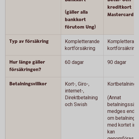
kreditkort
(gäller alla
Mastercard
bankkort
förutom Ung)
Typ av försäkring
Kompletterande
Kompletteran
kortförsäkring
kortförsäkring
Hur länge gäller
60 dagar
90 dagar
försäkringen?
Betalningsvillkor
Kort-, Giro-,
Kortbetalning
internet-,
Direktbetalning
(Annat
och Swish
betalningssätt
medges endas
om betalning
med kortet int
kan
genomföras.