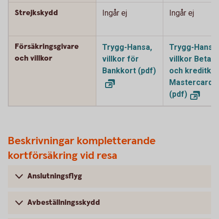
Strejkskydd
Ingår ej
Ingår ej
Försäkringsgivare
Trygg-Hansa,
Trygg-Hansa,
och villkor
villkor för
villkor Betal-
Bankkort (pdf)
och kreditkor
Mastercard
(pdf)
Beskrivningar kompletterande
kortförsäkring vid resa
Anslutningsflyg
Avbeställningsskydd