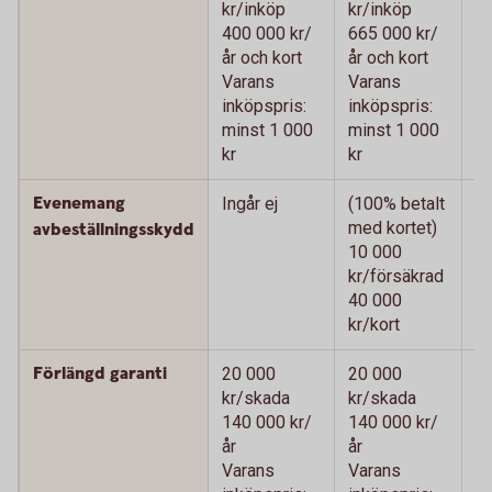
kr/inköp
kr/inköp
kr
400 000 kr/
665 000 kr/
66
år och kort
år och kort
oc
Varans
Varans
V
inköpspris:
inköpspris:
in
minst 1 000
minst 1 000
m
kr
kr
kr
Evenemang
Ingår ej
(100% betalt
(1
med kortet)
me
avbeställningsskydd
10 000
1
kr/försäkrad
kr
40 000
4
kr/kort
kr
Förlängd garanti
20 000
20 000
2
kr/skada
kr/skada
k
140 000 kr/
140 000 kr/
14
år
år
V
Varans
Varans
in