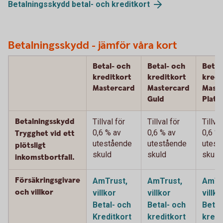
Betalningsskydd betal- och kreditkort
Betalningsskydd - jämför våra kort
Betal- och
Betal- och
Betal
kreditkort
kreditkort
kredi
Mastercard
Mastercard
Mast
Guld
Plati
Betalningsskydd
Tillval för
Tillval för
Tillval
0,6 % av
0,6 % av
0,6 %
Trygghet vid ett
utestående
utestående
utest
plötsligt
skuld
skuld
skuld
inkomstbortfall.
Försäkringsgivare
AmTrust,
AmTrust,
AmTr
och villkor
villkor
villkor
villko
Betal- och
Betal- och
Betal
Kreditkort
kreditkort
kredi