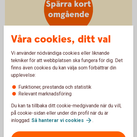
Spärra kort
omgående
Våra cookies, ditt val
Borttappat eller stulet kort
Vi använder nödvändiga cookies eller liknande
tekniker för att webbplatsen ska fungera för dig. Det
Spärra kort - så gör
du
finns även cookies du kan välja som förbättrar din
upplevelse:
Funktioner, prestanda och statistik
Relevant marknadsföring
Du kan ta tillbaka ditt cookie-medgivande när du vill,
på cookie-sidan eller under din profil när du är
Stäng kort
inloggad.
Så hanterar vi
cookies
.
tillfälligt