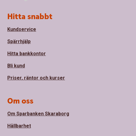
Sidfot
Hitta snabbt
Kundservice
Spärrhjälp
Hitta bankkontor
Bli kund
Priser, räntor och kurser
Om oss
Om Sparbanken Skaraborg
Hållbarhet