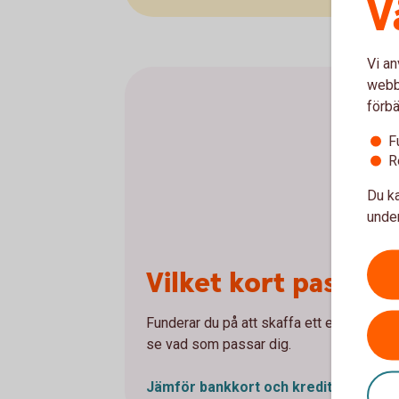
V
Vi an
webbp
förbä
F
R
Du ka
under
Vilket kort passar 
Funderar du på att skaffa ett eller flera 
se vad som passar dig.
Jämför bankkort och
kreditkort