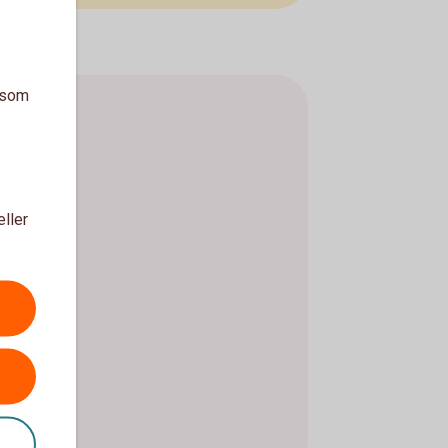
a som
eller