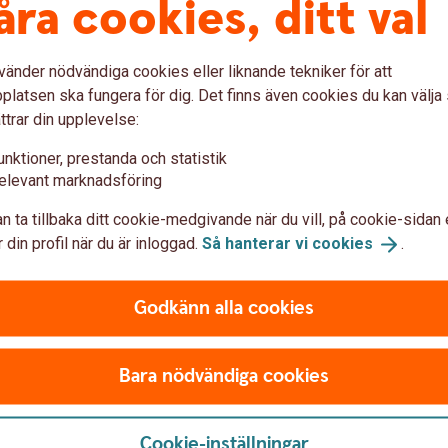
åra cookies, ditt val
vänder nödvändiga cookies eller liknande tekniker för att
latsen ska fungera för dig. Det finns även cookies du kan välj
ttrar din upplevelse:
unktioner, prestanda och statistik
Jämför våra
elevant marknadsföring
kort
n ta tillbaka ditt cookie-medgivande när du vill, på cookie-sidan 
 din profil när du är inloggad.
Så hanterar vi
cookies
.
Godkänn alla cookies
dig?
kort? Jämför våra bankkort och kreditkort för att
Bara nödvändiga cookies
Cookie-inställningar