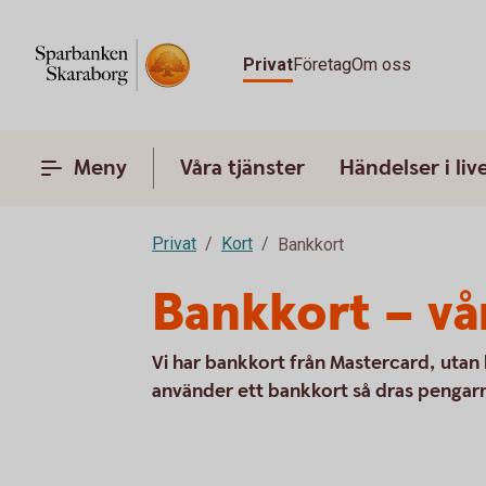
Privat
Företag
Om oss
Meny
Våra tjänster
Händelser i liv
Privat
Kort
Bankkort
Bankkort – vå
Vi har bankkort från Mastercard, utan 
använder ett bankkort så dras pengarn