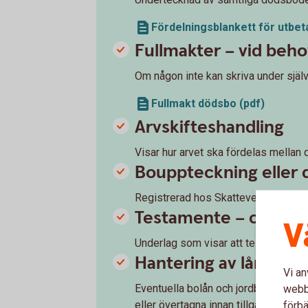
Fördelningsblankett för utbeta
Fullmakter – vid beho
Om någon inte kan skriva under själv 
Fullmakt dödsbo (pdf)
Arvskifteshandling
Visar hur arvet ska fördelas mellan
Bouppteckning eller
Registrerad hos Skatteverket (elle
Testamente – om det 
V
Underlag som visar att testamentet ha
Hantering av lån och 
Vi an
Eventuella bolån och jordbrukskredi
webbp
eller övertagna innan tillgångar kan
förbä