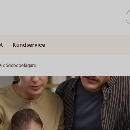
et
Kundservice
ra dödsbodelägare