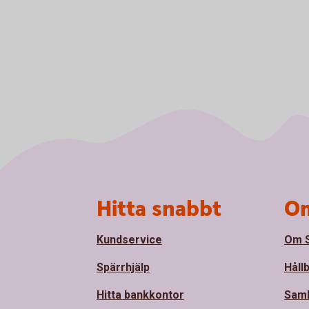
Sidfot
Hitta snabbt
Om
Kundservice
Om S
Spärrhjälp
Håll
Hitta bankkontor
Sam