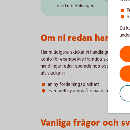
med utbetalningen.
F
R
Du ka
Om ni redan har haft
under
Har ni tidigare skickat in handlingar och fått 
konto för exempelvis framtida skatt eller en
handlingar redan sparade hos oss. För att avs
att skicka in:
en ny fördelningsblankett
eventuell ny arvskifteshandling
Vanliga frågor och sv