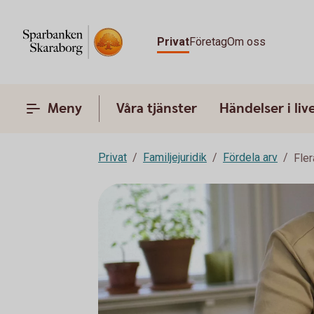
Privat
Företag
Om oss
Meny
Våra tjänster
Händelser i liv
Privat
Familjejuridik
Fördela arv
Fle