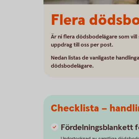
Flera dödsb
Är ni flera dödsbodelägare som vill s
uppdrag till oss per post.
Nedan listas de vanligaste handlinga
dödsbodelägare.
Checklista – handli
Fördelningsblankett f
Undertecknad av samtliga dödsbode