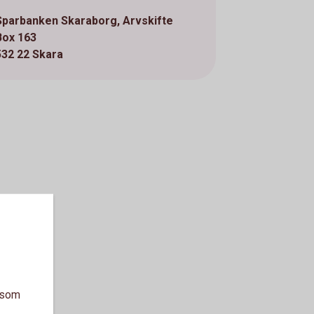
Sparbanken Skaraborg, Arvskifte
Box 163
532 22 Skara
a som