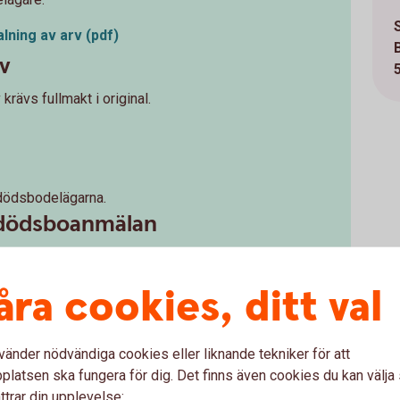
lning av arv (pdf)
v
krävs fullmakt i original.
 dödsbodelägarna.
 dödsboanmälan
r dödsboanmälan från kommunen).
finns
åra cookies, ditt val
r vunnit laga kraft.
krediter – om det finns
vänder nödvändiga cookies eller liknande tekniker för att
ter hos Sparbanken Skaraborg behöver vara lösta
latsen ska fungera för dig. Det finns även cookies du kan välj
 betalas ut. Andra krediter hos oss löses i samband
ttrar din upplevelse: