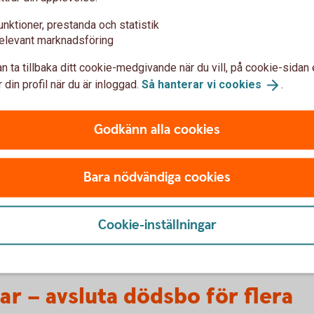
unktioner, prestanda och statistik
elevant marknadsföring
n ta tillbaka ditt cookie-medgivande när du vill, på cookie-sidan 
 ett ärende hos oss
 din profil när du är inloggad.
Så hanterar vi
cookies
.
tillgångar utbetalda, men valt att behålla ett
Godkänn alla cookies
 bostadsförsäljning? Då finns tidigare
luta det sista kontot räcker det i många fall
Bara nödvändiga cookies
Cookie-inställningar
ar – avsluta dödsbo för flera