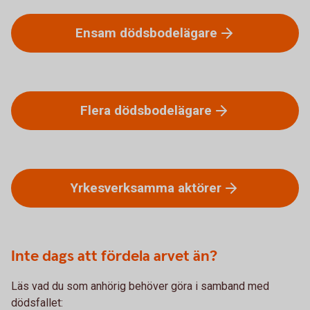
Ensam
dödsbodelägare
Flera
dödsbodelägare
Yrkesverksamma
aktörer
Inte dags att fördela arvet än?
Läs vad du som anhörig behöver göra i samband med
dödsfallet: