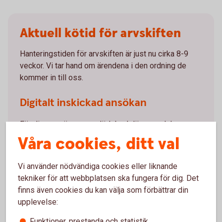
Aktuell kötid för arvskiften
Hanteringstiden för arvskiften är just nu cirka 8-9
veckor. Vi tar hand om ärendena i den ordning de
kommer in till oss.
Digitalt inskickad ansökan
För dig som är ensam dödsbodelägare och har
skickat in din ansökan via internetbanken har vi just
Våra cookies, ditt val
nu handläggningstid på cirka en vecka.
Vi använder nödvändiga cookies eller liknande
tekniker för att webbplatsen ska fungera för dig. Det
finns även cookies du kan välja som förbättrar din
upplevelse:
Kö- och hanteringstid
Funktioner, prestanda och statistik