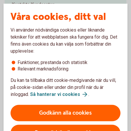
Kontakta Kundcenter:
Våra cookies, ditt val
0511-280 00
Ring
Anslut dig till
Kundcenter
Vi använder nödvändiga cookies eller liknande
tekniker för att webbplatsen ska fungera för dig. Det
finns även cookies du kan välja som förbättrar din
Bankens arvskiftesgrupp:
upplevelse:
Sparbanken Skaraborg, Arvskifte
Funktioner, prestanda och statistik
Box 163
Relevant marknadsföring
532 22 Skara
Du kan ta tillbaka ditt cookie-medgivande när du vill,
på cookie-sidan eller under din profil när du är
Har du juridiska frågor om
inloggad.
Så hanterar vi
cookies
.
bouppteckning och arvskifte?
Godkänn alla cookies
Ta hjälp med bouppteckning, dödsboförvaltning och
arvskifte via vår samarbetspartner Familjens Jurist.
Gör digital bouppteckning
(bouppteckna.se)