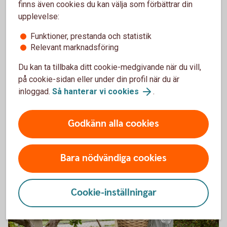
finns även cookies du kan välja som förbättrar din
upplevelse:
Vad täcker försäkringen?
Funktioner, prestanda och statistik
Om olyckan skulle vara framme - vad täcks?
Relevant marknadsföring
Du kan ta tillbaka ditt cookie-medgivande när du vill,
Vid olycka - vad täcker hemförsäkringen
på cookie-sidan eller under din profil när du är
inloggad.
Så hanterar vi cookies
.
Godkänn alla cookies
Bra saker med hemförsäkringarna
Bara nödvändiga cookies
Cookie-inställningar