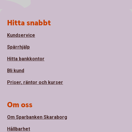
Sidfot
Hitta snabbt
Kundservice
Spärrhjälp
Hitta bankkontor
Bli kund
Priser, räntor och kurser
Om oss
Om Sparbanken Skaraborg
Hållbarhet