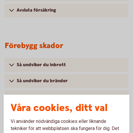
Avsluta försäkring
Förebygg skador
Så undviker du inbrott
Så undviker du bränder
Så undviker du vattenskador
Våra cookies, ditt val
Var rädd om dig och din cykel
Vi använder nödvändiga cookies eller liknande
tekniker för att webbplatsen ska fungera för dig. Det