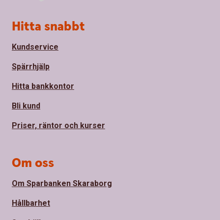
Sidfot
Hitta snabbt
Kundservice
Spärrhjälp
Hitta bankkontor
Bli kund
Priser, räntor och kurser
Om oss
Om Sparbanken Skaraborg
Hållbarhet