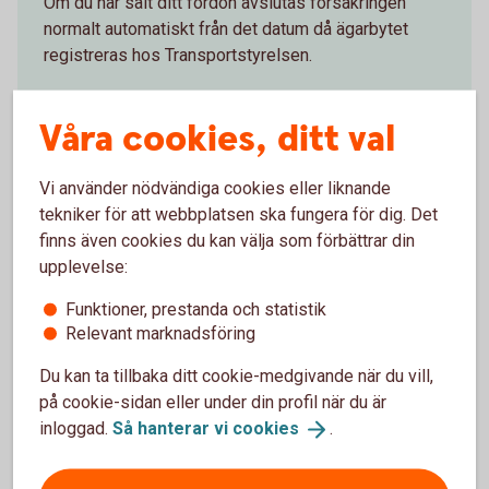
Om du har sålt ditt fordon avslutas försäkringen
normalt automatiskt från det datum då ägarbytet
registreras hos Transportstyrelsen.
Om du vill avsluta försäkringen av andra anledningar
Våra cookies, ditt val
så kan du göra det på huvudförfallodagen.
Vi använder nödvändiga cookies eller liknande
tekniker för att webbplatsen ska fungera för dig. Det
finns även cookies du kan välja som förbättrar din
upplevelse:
Funktioner, prestanda och statistik
Släp- och husvagnsförsäkring
Relevant marknadsföring
Om du säljer ett släp eller en husvagn avslutas
Du kan ta tillbaka ditt cookie-medgivande när du vill,
försäkringen normalt inte automatiskt som för bil
på cookie-sidan eller under din profil när du är
och andra fordon. Kontakta oss så hjälper vi dig att
inloggad.
Så hanterar vi
cookies
.
avsluta försäkringen.
Om du vill avsluta försäkringen av andra anledningar