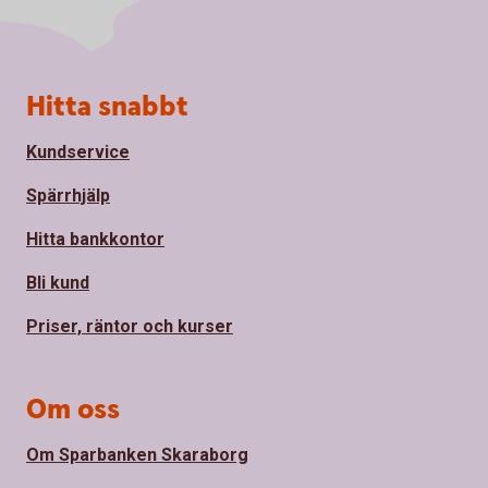
Sidfot
Hitta snabbt
Kundservice
Spärrhjälp
Hitta bankkontor
Bli kund
Priser, räntor och kurser
Om oss
Om Sparbanken Skaraborg