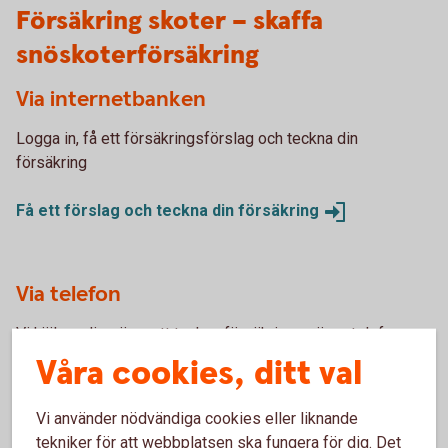
Försäkring skoter – skaffa
snöskoterförsäkring
Via internetbanken
Logga in, få ett försäkringsförslag och teckna din
försäkring
Få ett förslag och teckna din
försäkring
Via telefon
Vi hjälper dig gärna att teckna försäkringen över telefon.
Ring 0511-280 00.
Våra cookies, ditt val
Skaffa försäkring via
Kundcenter
Vi använder nödvändiga cookies eller liknande
tekniker för att webbplatsen ska fungera för dig. Det