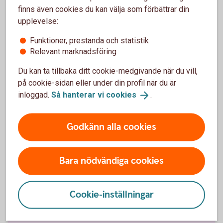
finns även cookies du kan välja som förbättrar din
upplevelse:
Fordonsförsäkringar
Funktioner, prestanda och statistik
Relevant marknadsföring
Bilförsäkring
Du kan ta tillbaka ditt cookie-medgivande när du vill,
på cookie-sidan eller under din profil när du är
Lätt lastbilsförsäkring
inloggad.
Så hanterar vi
cookies
.
Husbilsförsäkring
Godkänn alla cookies
Husvagnsförsäkring
Bara nödvändiga cookies
Släpvagnsförsäkring
Cookie-inställningar
Snöskoterförsäkring