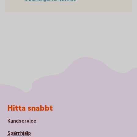
Sidfot
Hitta snabbt
Kundservice
Spärrhjälp