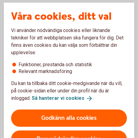
Ränteavdraget dras automatiskt
Våra cookies, ditt val
Ränteavdrag sker automatiskt i samband med att du
Vi använder nödvändiga cookies eller liknande
deklarerar och betalas ut en gång om året. Du behöver
tekniker för att webbplatsen ska fungera för dig. Det
alltså inte ansöka om ränteavdrag för att få pengar tillbaka.
finns även cookies du kan välja som förbättrar din
Har du litet utrymme i din månadsbudget kan det kännas
upplevelse:
tufft att behöva vänta på en eventuell skatteåterbäring. Du
Funktioner, prestanda och statistik
kan då ansöka om skattejämkning, för att få mer pengar
Relevant marknadsföring
tillgängliga direkt.
Du kan ta tillbaka ditt cookie-medgivande när du vill,
på cookie-sidan eller under din profil när du är
Jämkning – kan sänka din
inloggad.
Så hanterar vi
cookies
.
månadskostnad
Godkänn alla cookies
Om du förväntas få en större summa skatteåterbäring kan
du välja att skattejämka. Jämkning, eller skattejämkning