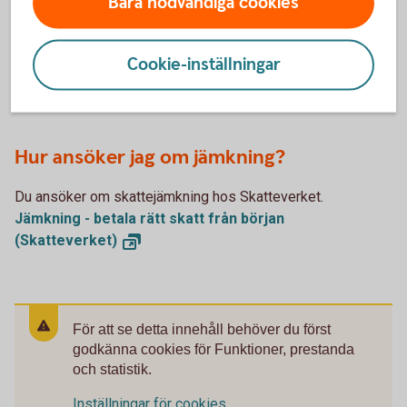
Bara nödvändiga cookies
innebär att din arbetsgivare drar mindre skatt på din lön
varje månad. Att jämka kan vara ett bra alternativ om du har
höga ränteutgifter och vill sänka din månadskostnad.
Cookie-inställningar
Du betalar totalt sett inte mindre skatt om du jämkar. Men
du kan justera hur mycket skatt du betalar månadsvis.
Hur ansöker jag om jämkning?
Du ansöker om skattejämkning hos Skatteverket.
Jämkning - betala rätt skatt från början
(Skatteverket)
För att se detta innehåll behöver du först
godkänna cookies för Funktioner, prestanda
och statistik.
Inställningar för cookies