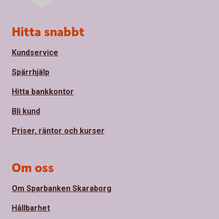
Sidfot
Hitta snabbt
Kundservice
Spärrhjälp
Hitta bankkontor
Bli kund
Priser, räntor och kurser
Om oss
Om Sparbanken Skaraborg
Hållbarhet