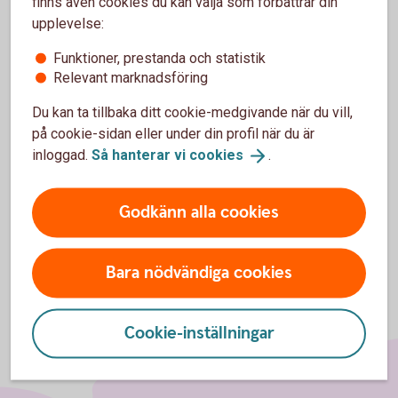
finns även cookies du kan välja som förbättrar din
upplevelse:
Funktioner, prestanda och statistik
För att se detta innehåll behöver du först
Relevant marknadsföring
godkänna cookies för Funktioner, prestanda
och statistik.
Du kan ta tillbaka ditt cookie-medgivande när du vill,
på cookie-sidan eller under din profil när du är
Inställningar för cookies
inloggad.
Så hanterar vi
cookies
.
Godkänn alla cookies
Bara nödvändiga cookies
Cookie-inställningar