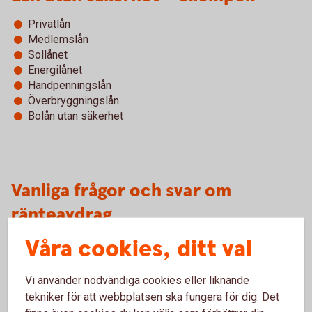
Privatlån
Medlemslån
Sollånet
Energilånet
Handpenningslån
Överbryggningslån
Bolån utan säkerhet
Vanliga frågor och svar om
ränteavdrag
Våra cookies, ditt val
Hur fungerar ränteavdraget?
Vi använder nödvändiga cookies eller liknande
Vad är ett lån utan säkerhet?
tekniker för att webbplatsen ska fungera för dig. Det