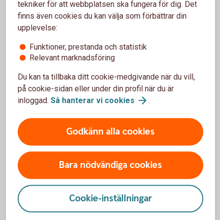
Behöver du hjälp med Swish?
tekniker för att webbplatsen ska fungera för dig. Det
finns även cookies du kan välja som förbättrar din
Har du frågor om Swish är du välkommen att ringa
upplevelse:
oss.
Funktioner, prestanda och statistik
Ring 0771-97 75 12
Relevant marknadsföring
Du kan ta tillbaka ditt cookie-medgivande när du vill,
på cookie-sidan eller under din profil när du är
inloggad.
Så hanterar vi
cookies
.
Villkor Swish
Godkänn alla cookies
Här hittar du villkoren för Swish.
Bara nödvändiga cookies
Villkor Swish (pdf)
Cookie-inställningar