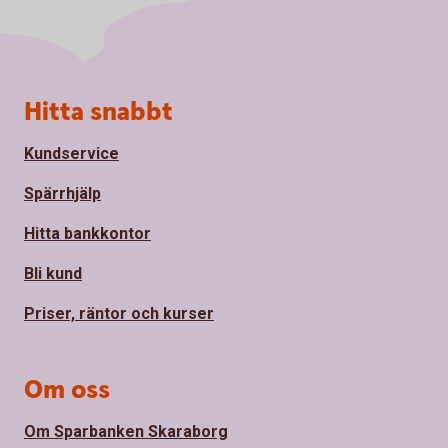
Sidfot
Hitta snabbt
Kundservice
Spärrhjälp
Hitta bankkontor
Bli kund
Priser, räntor och kurser
Om oss
Om Sparbanken Skaraborg