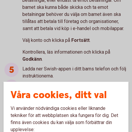
betalningar, eller endast ta emot betalningar. Om
barnet ska kunna både skicka och ta emot
betalningar behöver du välja om barnet även ska
tillåtas att betala till företag och organisationer,
samt att betala vid köp i e-handel och mobilappar.
Välj konto och klicka på
Fortsätt
.
Kontrollera, läs informationen och klicka på
Godkänn
.
Ladda ner Swish-appen i ditt barns telefon och följ
instruktionerna.
Klart att användas!
Våra cookies, ditt val
Vi använder nödvändiga cookies eller liknande
tekniker för att webbplatsen ska fungera för dig. Det
Behöver du hjälp?
finns även cookies du kan välja som förbättrar din
upplevelse:
Ring Digital Support. Öppet måndag-fredag 08.00-