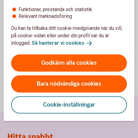
20.00, lördag-söndag 08.00-18.00 (stängt
Funktioner, prestanda och statistik
storhelger).
Relevant marknadsföring
Ring 0771-97 75 12
Du kan ta tillbaka ditt cookie-medgivande när du vill,
på cookie-sidan eller under din profil när du är
inloggad.
Så hanterar vi
cookies
.
Godkänn alla cookies
Bara nödvändiga cookies
Cookie-inställningar
Sidfot
Hitta snabbt