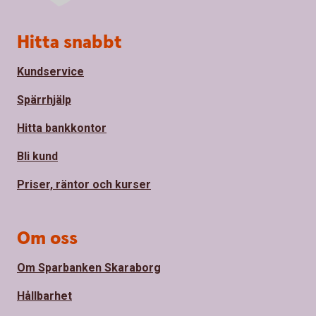
Sidfot
Hitta snabbt
Kundservice
Spärrhjälp
Hitta bankkontor
Bli kund
Priser, räntor och kurser
Om oss
Om Sparbanken Skaraborg
Hållbarhet