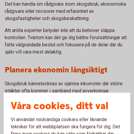
Det kan handla om rådgivare inom skogsbruk, ekonomiska
rådgivare eller revisorer med erfarenhet av
skogsfastigheter och skogsbeskattning.
Att anlita experter betyder inte att du behöver släppa
kontrollen. Tvärtom kan det ge dig bättre förutsättningar att
fatta välgrundade beslut och fokusera på de delar där du
själv vill vara mest delaktig.
Planera ekonomin långsiktigt
Skogsbruk kännetecknas av ojämna inkomster där större
intäkter ofta kommer i samband med avverkningar.
Våra cookies, ditt val
Därför är det viktigt att planera ekonomin över tid och
fundera på hur inkomsterna ska hanteras. Verktyg som
skogskonto kan vara ett sätt att jämna ut beskattningen
Vi använder nödvändiga cookies eller liknande
mellan olika år.
tekniker för att webbplatsen ska fungera för dig. Det
finns även cookies du kan välja som förbättrar din