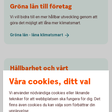
Gröna lån till företag
Vi vill bidra till en mer hållbar utveckling genom att
göra det möjligt att låna mer klimatsmart.
Gröna lån - låna
klimatsmart
Hållbarhet och vårt
hållbarhetsarbete
Våra cookies, ditt val
Vi jobbar för en hållbar utveckling genom att främja
Vi använder nödvändiga cookies eller liknande
social, etisk, miljömässig och ekonomisk hållbarhet.
tekniker för att webbplatsen ska fungera för dig. Det
finns även cookies du kan välja som förbättrar din
Hållbarhet och vårt
hållbarhetsarbete
upplevelse: