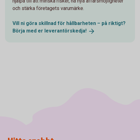
hjälpa till att minska risker, nå nya affärsmöjligheter
och stärka företagets varumärke.
Vill ni göra skillnad för hållbarheten – på riktigt?
Börja med er
leverantörskedja!
Sidfot