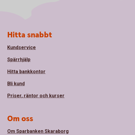
Sidfot
Hitta snabbt
Kundservice
Spärrhjälp
Hitta bankkontor
Bli kund
Priser, räntor och kurser
Om oss
Om Sparbanken Skaraborg