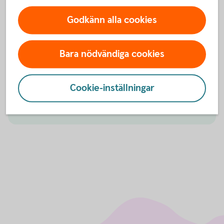
Varje år delar vi ut återinvesteringar till lokala projekt
Godkänn alla cookies
som ska göra vårt verksamhetsområde attraktivt att
bo i, verka i och att besöka. Vårt mål är att de projekt
vi beviljar medel till ska stärka tillväxten och
Bara nödvändiga cookies
utvecklingen i Skaraborg och göra regionen starkare
inom kultur, idrott, forskning, utbildning och
näringsliv.
Cookie-inställningar
Gör din
ansökan