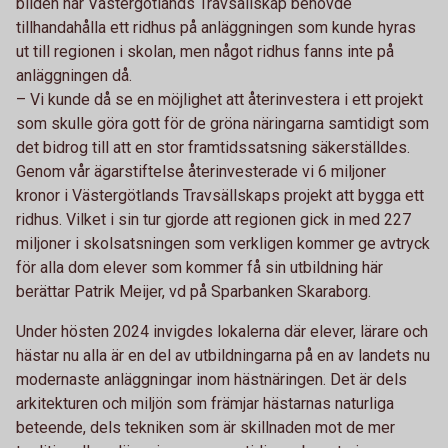
bilden när Västergötlands Travsällskap behövde
tillhandahålla ett ridhus på anläggningen som kunde hyras
ut till regionen i skolan, men något ridhus fanns inte på
anläggningen då.
– Vi kunde då se en möjlighet att återinvestera i ett projekt
som skulle göra gott för de gröna näringarna samtidigt som
det bidrog till att en stor framtidssatsning säkerställdes.
Genom vår ägarstiftelse återinvesterade vi 6 miljoner
kronor i Västergötlands Travsällskaps projekt att bygga ett
ridhus. Vilket i sin tur gjorde att regionen gick in med 227
miljoner i skolsatsningen som verkligen kommer ge avtryck
för alla dom elever som kommer få sin utbildning här
berättar Patrik Meijer, vd på Sparbanken Skaraborg.
Under hösten 2024 invigdes lokalerna där elever, lärare och
hästar nu alla är en del av utbildningarna på en av landets nu
modernaste anläggningar inom hästnäringen. Det är dels
arkitekturen och miljön som främjar hästarnas naturliga
beteende, dels tekniken som är skillnaden mot de mer