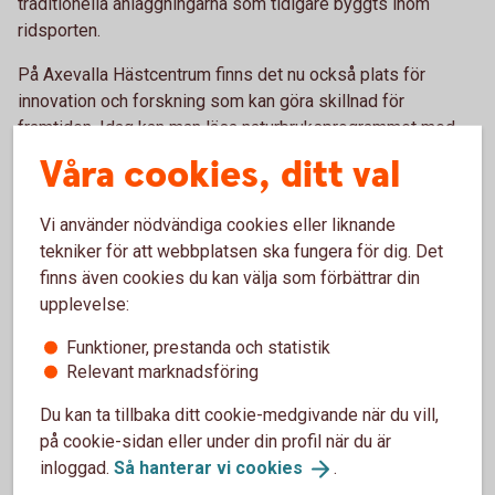
traditionella anläggningarna som tidigare byggts inom
ridsporten.
På Axevalla Hästcentrum finns det nu också plats för
innovation och forskning som kan göra skillnad för
framtiden. Idag kan man läsa naturbruksprogrammet med
inriktning hästhållning och sedan välja att specialisera sig
Våra cookies, ditt val
mot travsport, ridsport eller islandshästsport.
Vi använder nödvändiga cookies eller liknande
tekniker för att webbplatsen ska fungera för dig. Det
Genom vår ägarstiftelse
finns även cookies du kan välja som förbättrar din
återinvesterade vi
6
miljoner
upplevelse:
kronor.
Funktioner, prestanda och statistik
Relevant marknadsföring
Du kan ta tillbaka ditt cookie-medgivande när du vill,
på cookie-sidan eller under din profil när du är
inloggad.
Så hanterar vi
cookies
.
Ansök om återinvestering