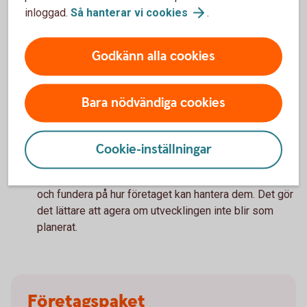
Fundera därför på vilka uppgifter du behöver fortsätta
inloggad.
Så hanterar vi
cookies
.
ansvara för och vad andra kan ta över. Att delegera kan
frigöra tid till de frågor där du gör störst skillnad för
Godkänn alla cookies
företagets fortsatta utveckling.
Vilka risker kan tillväxten innebära?
Bara nödvändiga cookies
Tillväxt innebär möjligheter, men kan också föra med
sig nya risker. Det kan handla om ökade kostnader,
större personalansvar eller ett ökat beroende av
Cookie-inställningar
leverantörer och andra samarbetspartner.
Identifiera vilka risker som kan följa med satsningen
och fundera på hur företaget kan hantera dem. Det gör
det lättare att agera om utvecklingen inte blir som
planerat.
Företagspaket