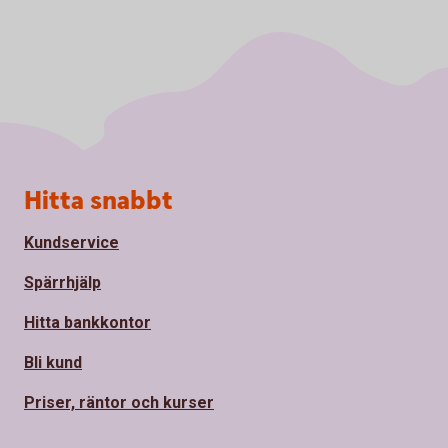
Sidfot
Hitta snabbt
Kundservice
Spärrhjälp
Hitta bankkontor
Bli kund
Priser, räntor och kurser