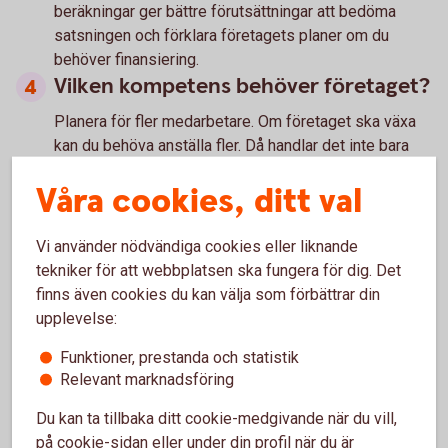
beräkningar ger bättre förutsättningar att bedöma
satsningen och förklara företagets planer om du
behöver finansiering.
Vilken kompetens behöver företaget?
Planera för fler medarbetare. Om företaget ska växa
kan du behöva anställa fler. Då handlar det inte bara
om att hitta rätt kompetens, utan också om att skapa
Våra cookies, ditt val
förutsättningar för medarbetarna att vilja stanna.
Fundera på hur ledarskapet och företagskulturen kan
Vi använder nödvändiga cookies eller liknande
påverkas när ni blir fler. Det som fungerade när
tekniker för att webbplatsen ska fungera för dig. Det
företaget var litet kan behöva utvecklas när
finns även cookies du kan välja som förbättrar din
verksamheten växer.
upplevelse:
Vad behöver du själv släppa eller
Funktioner, prestanda och statistik
delegera?
Relevant marknadsföring
När företaget växer blir det ofta svårare att vara
Du kan ta tillbaka ditt cookie-medgivande när du vill,
involverad i alla delar av verksamheten.
på cookie-sidan eller under din profil när du är