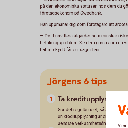
på den ekonomiska statusen hos dem du gör
företagsekonom på Swedbank.
Han uppmanar dig som företagare att arbeta 
— Det finns flera åtgärder som minskar risk
betalningsproblem. Se dem gärna som en ver
bättre skydd får du, säger han.
Jörgens 6 tips
Ta kreditupplysninga
V
Gör det regelbundet, så att du kan
en kreditupplysning är en ögonblick
senaste verksamhetsåret. Värdet av
Vi an