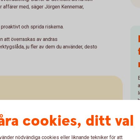
 affärer med, säger Jörgen Kennemar,
proaktivt och sprida riskerna.
en att överraskas av andras
ktygslåda, ju fler av dem du använder, desto
E
a
r på kunder och leverantörer
åra cookies, ditt val
 följa bolagens ekonomiska status. Men kom ihåg att
sbild, ofta baserad på bokslutsinformation från
 kreditupplysningar kan vara begränsat.
vänder nödvändiga cookies eller liknande tekniker för att