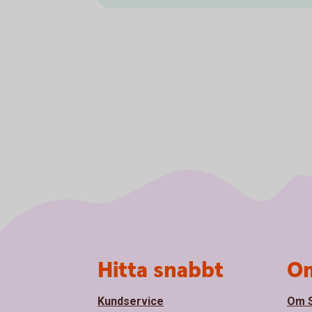
Sidfot
Hitta snabbt
Om
Kundservice
Om S