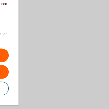
a som
eller