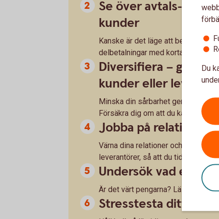
Se över avtals- och b
webbp
förbä
kunder
F
Kanske är det läge att begära hela el
R
delbetalningar med kortare förfall
Diversifiera – gör di
Du ka
under
kunder eller leveran
Minska din sårbarhet genom att dive
Försäkra dig om att du kan få tag på 
Jobba på relationern
Värna dina relationer och se till a
leverantörer, så att du tidigt kan 
Undersök vad en kred
Är det värt pengarna? Läs det finstil
Stresstesta ditt före