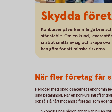
Skydda före
Konkurser påverkar många branscher
står stabilt. Om en kund, leverant
snabbt smitta av sig och skapa ov
kan göra för att minska riskerna.
När fler företag får s
Perioder med ökad osäkerhet i ekonomin leder o
sina betalningar. När en konkurs inträffar dr
också slå hårt mot andra företag som egent
– En konkurs hos någon annan kan bli en dyr ö