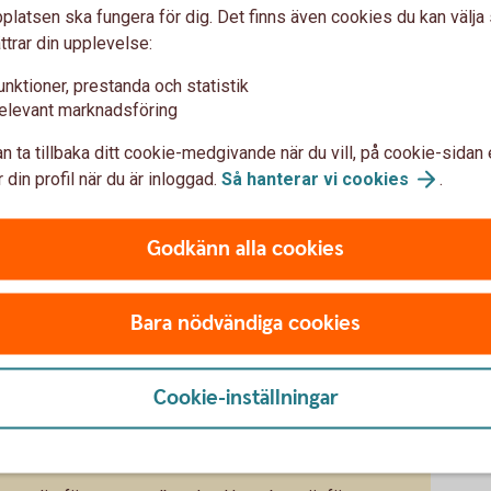
etalningsvillkoren för dina
latsen ska fungera för dig. Det finns även cookies du kan välj
ttrar din upplevelse:
unktioner, prestanda och statistik
ler delar av betalningen i förskott eller i fler, mindre
elevant marknadsföring
odatum?
g inte beroende av enstaka
n ta tillbaka ditt cookie-medgivande när du vill, på cookie-sidan 
 din profil när du är inloggad.
Så hanterar vi
cookies
.
törer
rsifiera din kundbas och dina leverantörskedjor.
Godkänn alla cookies
kritiska insatsvaror från fler håll än ett.
a
Bara nödvändiga cookies
tt ha regelbundna samtal med dina kunder och
agera om de får ekonomiska problem.
itförsäkring kan erbjuda dig
Cookie-inställningar
ta.
tag och fyll på bufferten