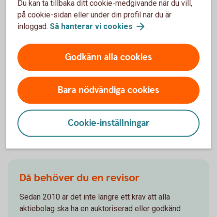
Så kan du enkelt ta betalt med
Du kan ta tillbaka ditt cookie-medgivande när du vill,
på cookie-sidan eller under din profil när du är
e-faktura
inloggad.
Så hanterar vi
cookies
.
Vi erbjuder lösningar för att skicka och ta emot e-
fakturor. Distributionen sker snabbt och säkert,
Godkänn alla cookies
utifrån ditt företags behov.
e-
faktura
Bara nödvändiga cookies
Cookie-inställningar
Andra läser också
Då behöver du en revisor
Sedan 2010 är det inte längre ett krav att alla
aktiebolag ska ha en auktoriserad eller godkänd