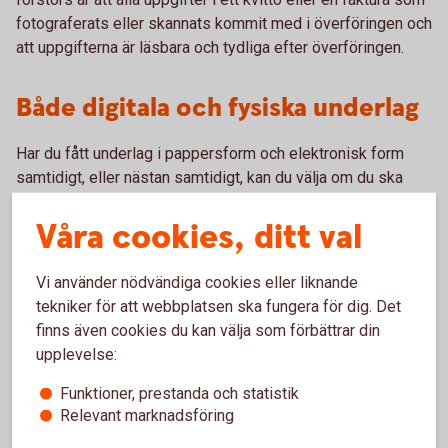
fotograferats eller skannats kommit med i överföringen och
att uppgifterna är läsbara och tydliga efter överföringen.
Både digitala och fysiska underlag
Har du fått underlag i pappersform och elektronisk form
samtidigt, eller nästan samtidigt, kan du välja om du ska
arkivera underlaget digitalt eller i pappersform. Väljer du att
Våra cookies, ditt val
spara det elektroniska underlaget kan du slänga
pappersversionen och vice versa. Det underlag du väljer att
behålla ska sparas i sju år.
Vi använder nödvändiga cookies eller liknande
tekniker för att webbplatsen ska fungera för dig. Det
Mer information finns i Bokföringsnämndens vägledning
finns även cookies du kan välja som förbättrar din
BFNAR 2013:2.
upplevelse:
Funktioner, prestanda och statistik
Relevant marknadsföring