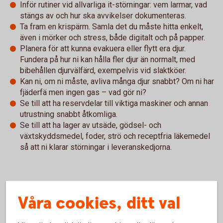
Inför rutiner vid allvarliga it-störningar: vem larmar, vad
stängs av och hur ska avvikelser dokumenteras.
Ta fram en krispärm. Samla det du måste hitta enkelt,
även i mörker och stress, både digitalt och på papper.
Planera för att kunna evakuera eller flytt era djur.
Fundera på hur ni kan hålla fler djur än normalt, med
bibehållen djurvälfärd, exempelvis vid slaktköer.
Kan ni, om ni måste, avliva många djur snabbt? Om ni har
fjäderfä men ingen gas – vad gör ni?
Se till att ha reservdelar till viktiga maskiner och annan
utrustning snabbt åtkomliga.
Se till att ha lager av utsäde, gödsel- och
växtskyddsmedel, foder, strö och receptfria läkemedel
så att ni klarar störningar i leveranskedjorna.
Hela broschyren "Rusta gården – om krisen eller kriget
Våra cookies, ditt val
kommer" hittar du här:
Rusta gården – om krisen eller kriget kommer