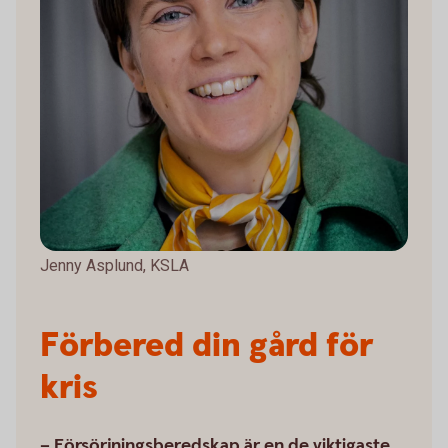
Jenny Asplund, KSLA
Förbered din gård för
kris
– Försörjningsberedskap är en de viktigaste