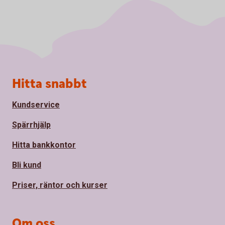
Sidfot
Hitta snabbt
Kundservice
Spärrhjälp
Hitta bankkontor
Bli kund
Priser, räntor och kurser
Om oss