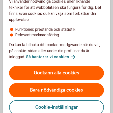
Vi använder nödvändiga cookies eller liknande
(sva.se)
tekniker för att webbplatsen ska fungera för dig. Det
finns även cookies du kan välja som förbättrar din
upplevelse:
Som lantbrukare är du van att hantera olika typer av
Funktioner, prestanda och statistik
störningar. Du är beredd på det som avviker. Men oavsett
Relevant marknadsföring
hur förberedd du är kommer kriser oftast när man minst
anar den. Det är just det som är en kris – allt annat är bara
Du kan ta tillbaka ditt cookie-medgivande när du vill,
en förberedd svacka i verksamheten.
på cookie-sidan eller under din profil när du är
inloggad.
Så hanterar vi
cookies
.
Dubbel nytta av beredskapen
Godkänn alla cookies
Kanske kan du i ditt arbete med att öka motståndskraften i
ditt företag slå två flugor i en smäll och även se över hur du
kan minska resursförbrukningen. Det kan till exempel
Bara nödvändiga cookies
handla om att investera i förnybar energi och batterilagring,
bygga system för recirkulering av vatten eller
värmeåtervinning från ventilation, mjölkkylning eller
Cookie-inställningar
biogasproduktion. Andra lösningar kan vara att investera i