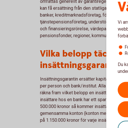
V
omfattas generellt av garantiregelverket, me
kan få ersättning från den statliga insättnin
banker, kreditmarknadsföretag, försäkrings-
tjänstepensionsföretag, understödsföreningar
Vi an
och finansieringsrörelse, värdepappersfonde
webbp
pensionsfonder, regioner, kommuner eller st
förbä
F
Vilka belopp täcks av
R
insättningsgarantin?
Du ka
under
Insättningsgarantin ersätter kapital och ränt
per person och bank/institut. Alla insättnin
räkna fram vilket belopp en insättare har rätt 
insättare hos en bank har ett sparkonto med
500.000 kronor så kommer insättaren ersätta
gemensamma konton (konton med flera kont
på 1.150.000 kronor för varje insättare.