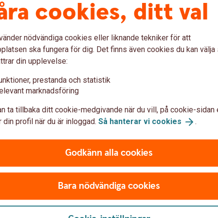
åra cookies, ditt val
n det finns vissa typer av företag som inte
gsgarantin enligt lagen om insättningsgaranti:
 och återförsäkringsföretag,
, finansiella institut enligt lagen om bank-
vänder nödvändiga cookies eller liknande tekniker för att
r och alternativa investeringsfonder,
latsen ska fungera för dig. Det finns även cookies du kan välj
atliga myndigheter.
ttrar din upplevelse:
unktioner, prestanda och statistik
 den statliga
elevant marknadsföring
n ta tillbaka ditt cookie-medgivande när du vill, på cookie-sidan 
 din profil när du är inloggad.
Så hanterar vi
cookies
.
a på inlåningskonto upp till 1.150.000 kronor
gar hos en bank/institut läggs samman för att
Godkänn alla cookies
till i relation till den banken/institutet. Om en
 700.000 kronor och ett privatkonto med
s med 1.150.000 kronor. När det gäller
Bara nödvändiga cookies
ohavare) gäller dock maxvärdet