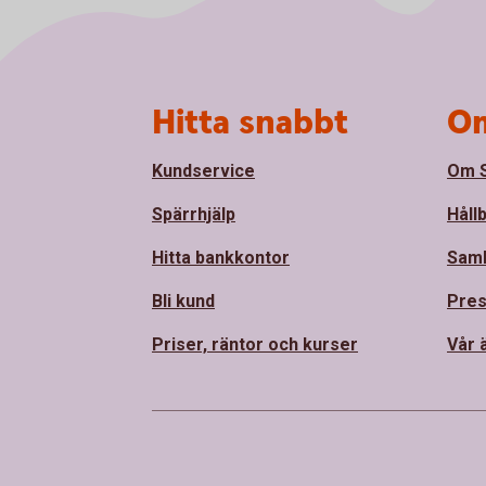
Sidfot
Hitta snabbt
Om
Kundservice
Om S
Spärrhjälp
Håll
Hitta bankkontor
Sam
Bli kund
Pre
Priser, räntor och kurser
Vår 