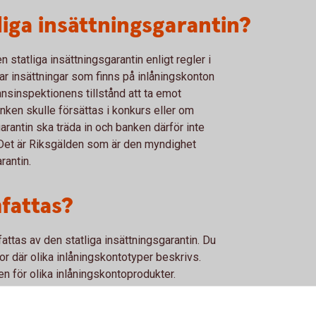
liga insättningsgarantin?
statliga insättningsgarantin enligt regler i
erar insättningar som finns på inlåningskonton
ansinspektionens tillstånd att ta emot
ken skulle försättas i konkurs eller om
arantin ska träda in och banken därför inte
 Det är Riksgälden som är den myndighet
rantin.
mfattas?
tas av den statliga insättningsgarantin. Du
or där olika inlåningskontotyper beskrivs.
en för olika inlåningskontoprodukter.
h näringsidkare/företag (inklusive dödsbon)