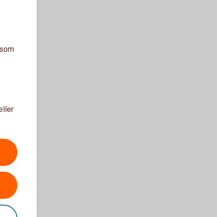
a som
eller