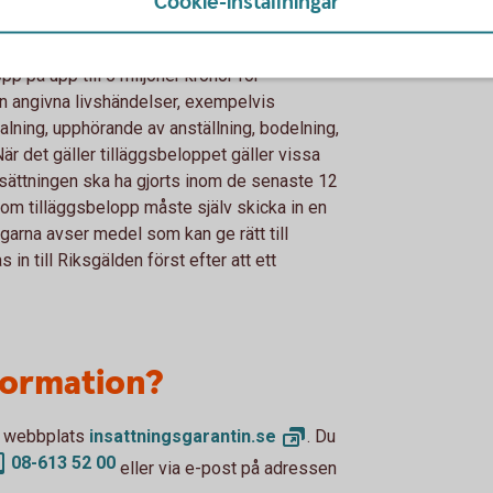
Cookie-inställningar
 1.150.000 kronor på ett inlåningskonto i en
ur den statliga insättningsgarantin. Lagen anger
lopp på upp till 5 miljoner kronor för
gen angivna livshändelser, exempelvis
alning, upphörande av anställning, bodelning,
När det gäller tilläggsbeloppet gäller vissa
nsättningen ska ha gjorts inom de senaste 12
om tilläggsbelopp måste själv skicka in en
ngarna avser medel som kan ge rätt till
in till Riksgälden först efter att ett
nformation?
ns webbplats
insattningsgarantin.
se
. Du
08-613 52 00
eller via e-post på adressen