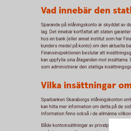
Vad innebär den stat
Sparande på inlåningskonto är skyddat av den 
lag. Det innebär kortfattat att staten garant
hos en bank (eller annat institut som har Fin
kunders medel på konto) om den aktuella ban
Finansinspektionen beslutar att insättningsg
kan uppfylla sina åtaganden mot insättarna.
som administrerar den statliga insättningsga
Vilka insättningar o
Sparbanken Skaraborgs inlåningskonton omfat
kan hitta mer information om detta på de sid
Information finns också i de allmänna villkor
Både kontoinsättningar av privatpersoner oc