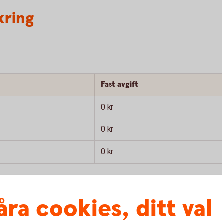
kring
Fast avgift
0 kr
0 kr
0 kr
åra cookies, ditt val
Fast avgift