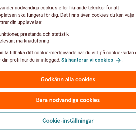
vänder nödvändiga cookies eller liknande tekniker för att
120 kr
latsen ska fungera för dig. Det finns även cookies du kan välj
ttrar din upplevelse:
0 kr
unktioner, prestanda och statistik
0 kr
elevant marknadsföring
0 kr
n ta tillbaka ditt cookie-medgivande när du vill, på cookie-sidan 
 din profil när du är inloggad.
Så hanterar vi
cookies
.
Godkänn alla cookies
r.
n och 0,50 procent på bankkontor eller via
Bara nödvändiga cookies
ande 500 000 kr i följande utvalda
Cookie-inställningar
r
ankerna)