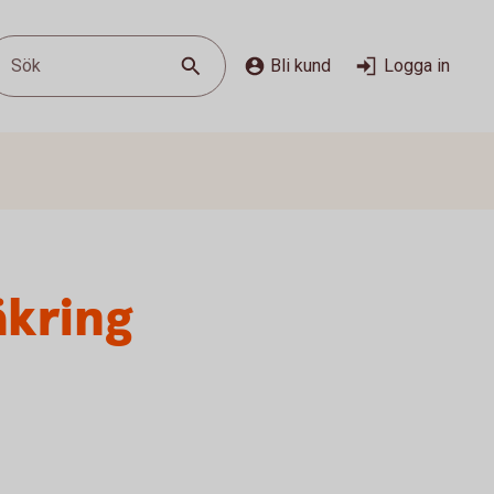
Sök
Bli kund
Logga in
äkring