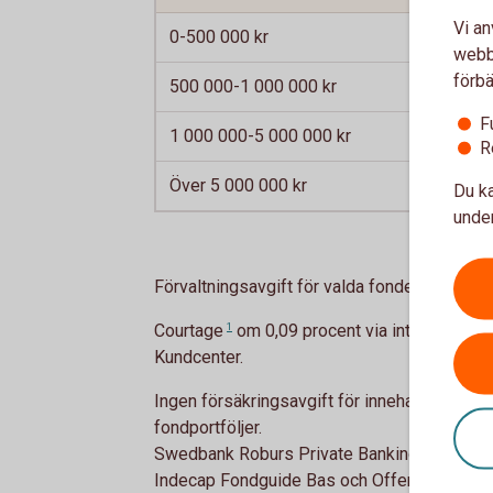
Vi an
0-500 000 kr
webbp
förbä
500 000-1 000 000 kr
F
1 000 000-5 000 000 kr
R
Över 5 000 000 kr
Du ka
under
Förvaltningsavgift för valda fonder tillkomme
Courtage
1
om 0,09 procent via internetbanke
Kundcenter.
Ingen försäkringsavgift för innehav överstig
fondportföljer.
Swedbank Roburs Private Banking-portfölje
Indecap Fondguide Bas och Offensiv (Sparb