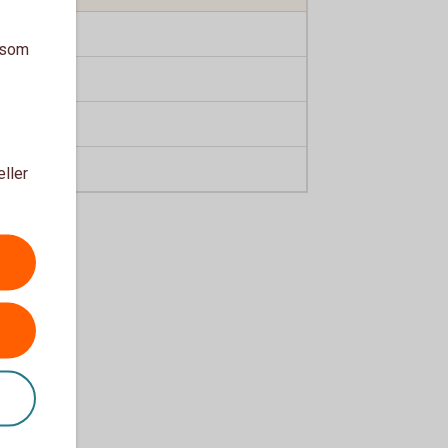
0,40 %
a som
0,40 %
0,20 %
0,10 %
eller