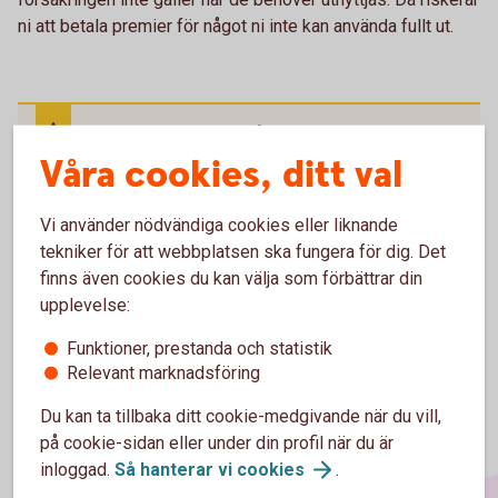
ni att betala premier för något ni inte kan använda fullt ut.
För att se detta innehåll behöver du först
godkänna cookies för Funktioner, prestanda
Våra cookies, ditt val
och statistik.
Vi använder nödvändiga cookies eller liknande
Inställningar för cookies
tekniker för att webbplatsen ska fungera för dig. Det
finns även cookies du kan välja som förbättrar din
upplevelse:
Funktioner, prestanda och statistik
Relevant marknadsföring
Du kan ta tillbaka ditt cookie-medgivande när du vill,
på cookie-sidan eller under din profil när du är
inloggad.
Så hanterar vi
cookies
.