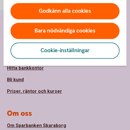
Godkänn alla cookies
Sidfot
Bara nödvändiga cookies
Hitta snabbt
Kundservice
Cookie-inställningar
Spärrhjälp
Hitta bankkontor
Bli kund
Priser, räntor och kurser
Om oss
Om Sparbanken Skaraborg