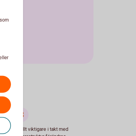
a som
eller
vnad blir allt viktigare i takt med