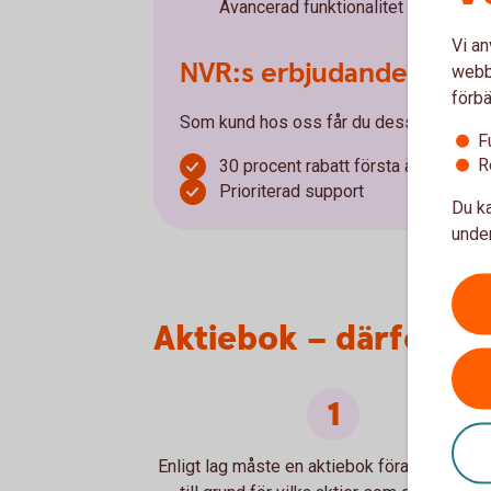
Avancerad funktionalitet med möjlig
Vi an
NVR:s erbjudande till vå
webbp
förbä
Som kund hos oss får du dessutom:
F
R
30 procent rabatt första året på NVR
Prioriterad support
Du ka
under
Aktiebok – därför är 
Enligt lag måste en aktiebok föras - den lig