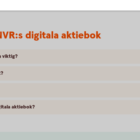
böter eller fängelsestraff.
att bolag v
VR:s digitala aktiebok
 viktig?
R?
gitala aktiebok?