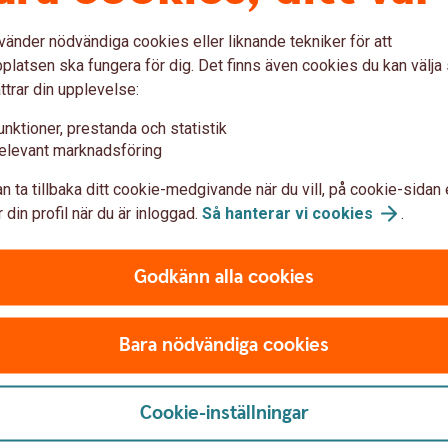
het till skräddarsydda tillägg och anpassningar.
vänder nödvändiga cookies eller liknande tekniker för att
ra kunder
latsen ska fungera för dig. Det finns även cookies du kan välj
ttrar din upplevelse:
unktioner, prestanda och statistik
elevant marknadsföring
:s betaltjänster
n ta tillbaka ditt cookie-medgivande när du vill, på cookie-sidan 
 din profil när du är inloggad.
Så hanterar vi
cookies
.
Godkänn alla cookies
den viktig
Bara nödvändiga cookies
Cookie-inställningar
ger
Den som underlåter att föra aktiebok riskerar
Regelefterle