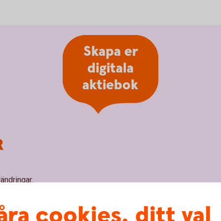
Skapa er
digitala
aktiebok
R
rändringar.
gardata med möjlighet till extra användare.
åra cookies, ditt val