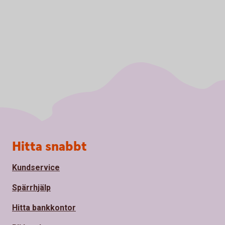
Sidfot
Hitta snabbt
Kundservice
Spärrhjälp
Hitta bankkontor