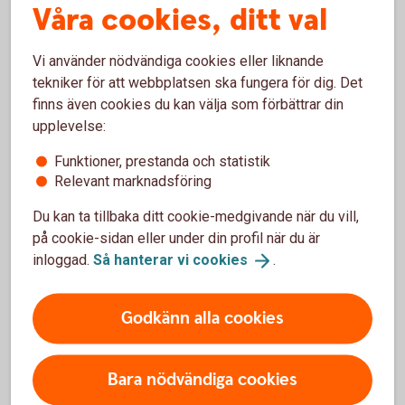
Våra cookies, ditt val
Digital Support
Vi använder nödvändiga cookies eller liknande
Öppet alla dagar dygnet runt.
tekniker för att webbplatsen ska fungera för dig. Det
finns även cookies du kan välja som förbättrar din
Digital
support
upplevelse:
Funktioner, prestanda och statistik
Relevant marknadsföring
Du kan ta tillbaka ditt cookie-medgivande när du vill,
Använd tjänsterna säkert
på cookie-sidan eller under din profil när du är
inloggad.
Så hanterar vi
cookies
.
Säkerhet digitala
tjänster
Godkänn alla cookies
Bara nödvändiga cookies