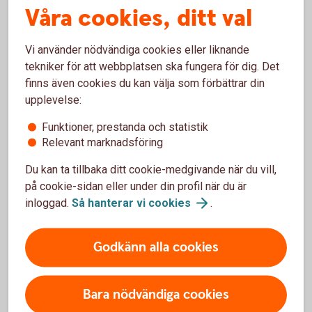
Våra cookies, ditt val
Vi använder nödvändiga cookies eller liknande
tekniker för att webbplatsen ska fungera för dig. Det
Det här ingår i Premium
finns även cookies du kan välja som förbättrar din
upplevelse:
Funktioner, prestanda och statistik
Relevant marknadsföring
Mer information
Du kan ta tillbaka ditt cookie-medgivande när du vill,
på cookie-sidan eller under din profil när du är
Villkor
inloggad.
Så hanterar vi
cookies
.
Godkänn alla cookies
Allmänna villkor Premium Företag
(pdf)
Bara nödvändiga cookies