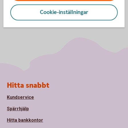
Cookie-inställningar
Sidfot
Hitta snabbt
Kundservice
Spärrhjälp
Hitta bankkontor