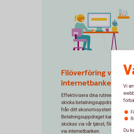
V
Self service
Filöverföring via
internetbanken
Vi an
webbp
Effektivisera dina rutiner genom at
förbä
skicka betalningsuppdraget direkt
från ditt ekonomisystem.
F
Betalningsuppdraget kan enkelt
R
skickas via vår tjänst, filöverföring
Du ka
via internetbanken.