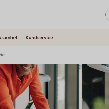
rksamhet
Kundservice
tet