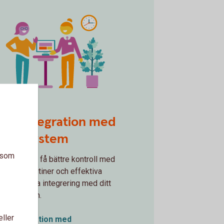
seling
ankintegration med
ffärssystem
a som
ara tid och få bättre kontroll med
renklade rutiner och effektiva
ocesser via integrering med ditt
ffärssystem.
eller
ankintegration med