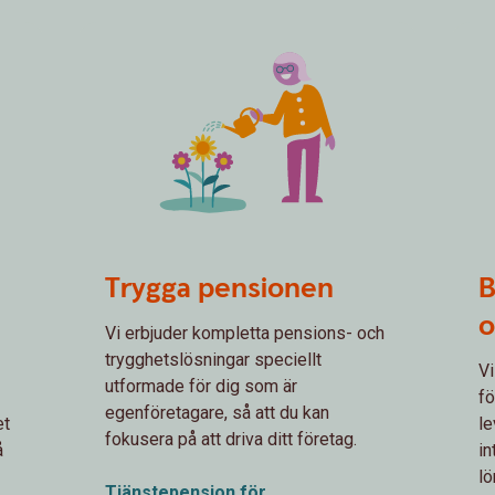
Watering flowers
spot
Trygga pensionen
B
o
Vi erbjuder kompletta pensions- och
trygghetslösningar speciellt
Vi
utformade för dig som är
fö
egenföretagare, så att du kan
et
le
fokusera på att driva ditt företag.
å
in
lö
Tjänstepension för