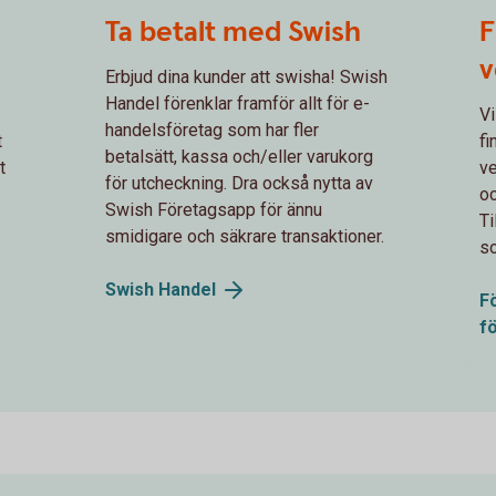
Spot transfer money
White
Ta betalt med Swish
F
v
Erbjud dina kunder att swisha! Swish
Handel förenklar framför allt för e-
Vi
handelsföretag som har fler
t
fi
betalsätt, kassa och/eller varukorg
t
ve
för utcheckning. Dra också nytta av
o
Swish Företagsapp för ännu
Ti
smidigare och säkrare transaktioner.
s
Swish
Handel
F
f