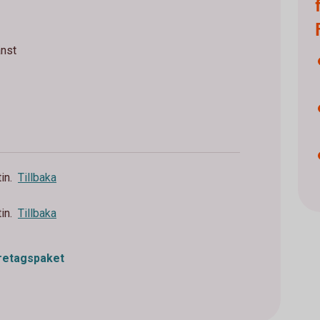
änst
in.
Tillbaka
in.
Tillbaka
öretagspaket