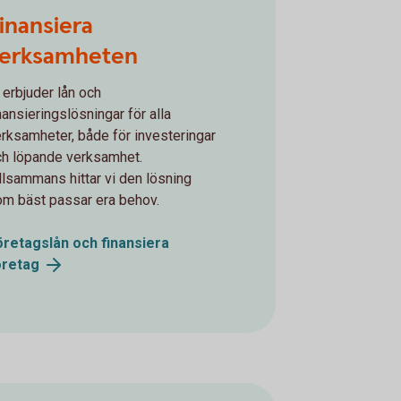
board winning gesture
inansiera
erksamheten
 erbjuder lån och
nansieringslösningar för alla
rksamheter, både för investeringar
ch löpande verksamhet.
llsammans hittar vi den lösning
om bäst passar era behov.
öretagslån och finansiera
öretag