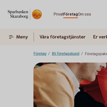
Privat
Företag
Om oss
Meny
Våra företagstjänster
Er ve
Företag
Bli företagskund
Företagspake