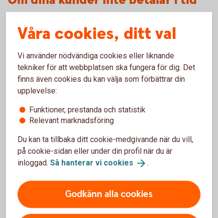
Om dina kunder inte betalar i tid
Våra cookies, ditt val
Inkasso
Vi använder nödvändiga cookies eller liknande
Tjänsten Inkasso innebär att banken agerar ombud
tekniker för att webbplatsen ska fungera för dig. Det
för ditt företag i inkassoärenden. På så sätt kan du
finns även cookies du kan välja som förbättrar din
undvika kreditförluster utan att störa kundrelationen.
upplevelse:
Inkasso
Funktioner, prestanda och statistik
Relevant marknadsföring
Du kan ta tillbaka ditt cookie-medgivande när du vill,
på cookie-sidan eller under din profil när du är
inloggad.
Så hanterar vi
cookies
.
För att se detta innehåll behöver du först
Godkänn alla cookies
godkänna cookies för Funktioner, prestanda
och statistik.