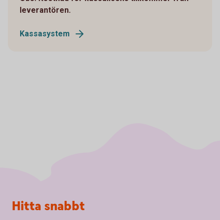
leverantören.
Kassasystem
Sidfot
Hitta snabbt