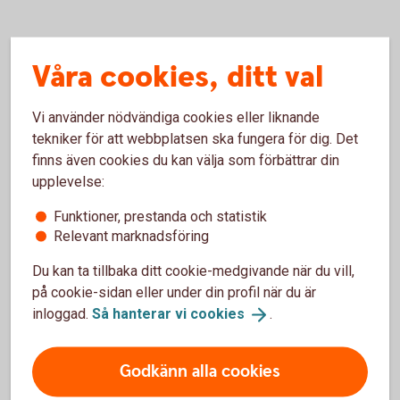
Våra cookies, ditt val
Pay Classic – fysisk betalterminal
Vi använder nödvändiga cookies eller liknande
Kortinlösen
tekniker för att webbplatsen ska fungera för dig. Det
Betalterminal
finns även cookies du kan välja som förbättrar din
Visa, Mastercard, American Express och andra
vanliga kort
upplevelse:
Apple Pay, Google Pay och Samsung Pay
Funktioner, prestanda och statistik
24 timmars utbytesservice
Relevant marknadsföring
Support alla dagar
36 månaders bindningstid (välj12 eller 24
Du kan ta tillbaka ditt cookie-medgivande när du vill,
månader mot en extra kostnad)
på cookie-sidan eller under din profil när du är
Från 199 kr/mån + 0,79 %/transaktion
inloggad.
Så hanterar vi
cookies
.
Kortterminal och
betalterminal
Godkänn alla cookies