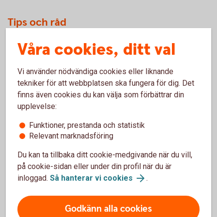
Tips och råd
Ett ramavtal tecknas med banken.
Våra cookies, ditt val
Varje valutaswap skräddarsys med avseende på
nominellt belopp, start och slutdag.
Vi använder nödvändiga cookies eller liknande
Valutaexponeringen kan förändras under tiden enligt
tekniker för att webbplatsen ska fungera för dig. Det
önskemål (till rådande marknadspris).
finns även cookies du kan välja som förbättrar din
Valutaswap kan göras genom tjänsten FX Trade, över
upplevelse:
telefon eller via din bankkontakt
Funktioner, prestanda och statistik
FX Trade
Relevant marknadsföring
Du kan ta tillbaka ditt cookie-medgivande när du vill,
på cookie-sidan eller under din profil när du är
Pris
inloggad.
Så hanterar vi cookies
.
Godkänn alla cookies