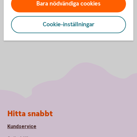
Bara nödvändiga cookies
Inställningar för cookies
Cookie-inställningar
Sidfot
Hitta snabbt
Kundservice