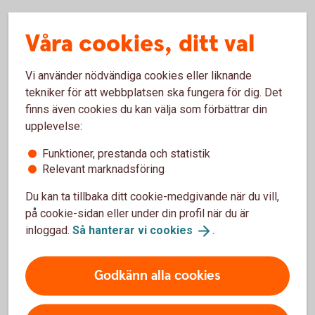
Skaffa tjänsten
Våra cookies, ditt val
Vi använder nödvändiga cookies eller liknande
Besök oss
tekniker för att webbplatsen ska fungera för dig. Det
Välkommen till ett av våra kontor så hjälper vi dig.
finns även cookies du kan välja som förbättrar din
upplevelse:
Hitta ditt
bankkontor
Funktioner, prestanda och statistik
Relevant marknadsföring
Du kan ta tillbaka ditt cookie-medgivande när du vill,
på cookie-sidan eller under din profil när du är
inloggad.
Så hanterar vi
cookies
.
För att se detta innehåll behöver du först
Godkänn alla cookies
godkänna cookies för Funktioner, prestanda
och statistik.