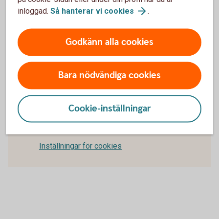
Vem är det som startar processen i en
inloggad.
Så hanterar vi
cookies
.
exportremburs?
Godkänn alla cookies
Behöver jag ha en limit i min bank för
exportremburs?
Bara nödvändiga cookies
För att se detta innehåll behöver du först
Cookie-inställningar
godkänna cookies för Funktioner, prestanda
och statistik.
Inställningar för cookies