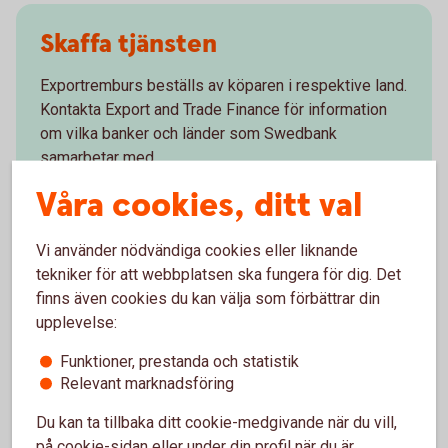
Skaffa tjänsten
Exportremburs beställs av köparen i respektive land.
Kontakta Export and Trade Finance för information
om vilka banker och länder som Swedbank
samarbetar med.
Våra cookies, ditt val
Skaffa tjänsten – mejla Trade Finance
Vi använder nödvändiga cookies eller liknande
tekniker för att webbplatsen ska fungera för dig. Det
finns även cookies du kan välja som förbättrar din
upplevelse:
Vanliga frågor och svar
Funktioner, prestanda och statistik
Relevant marknadsföring
När får jag betalt under en exportremburs?
Du kan ta tillbaka ditt cookie-medgivande när du vill,
på cookie-sidan eller under din profil när du är