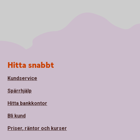
Sidfot
Hitta snabbt
Kundservice
Spärrhjälp
Hitta bankkontor
Bli kund
Priser, räntor och kurser