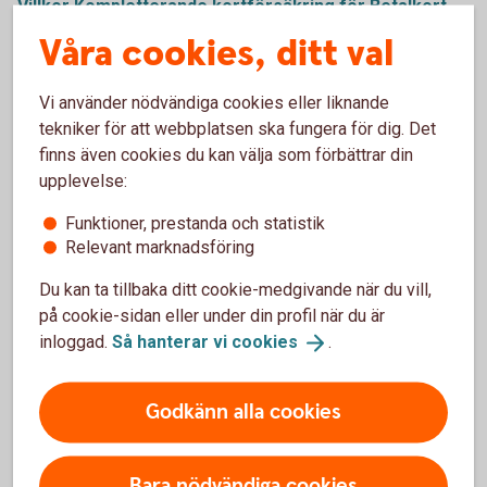
Villkor Kompletterande kortförsäkring för Betalkort
Företag
(extern)
Våra cookies, ditt val
Kontaktuppgifter till Trygg-Hansa
Vi använder nödvändiga cookies eller liknande
och skadeanmälan för Betalkort
tekniker för att webbplatsen ska fungera för dig. Det
finns även cookies du kan välja som förbättrar din
Företag
upplevelse:
Trygg-Hansa har gått ihop med Moderna Försäkringar. Du
Funktioner, prestanda och statistik
Relevant marknadsföring
kan göra skadeanmälan för Betalkort Företag på deras
webbplats.
Du kan ta tillbaka ditt cookie-medgivande när du vill,
på cookie-sidan eller under din profil när du är
Skadeanmälan via webbplats
(trygghansa.se)
inloggad.
Så hanterar vi
cookies
.
Övriga frågor
Godkänn alla cookies
kort@trygghansa.se
Mejl
010-263 1707
Telefon
Bara nödvändiga cookies