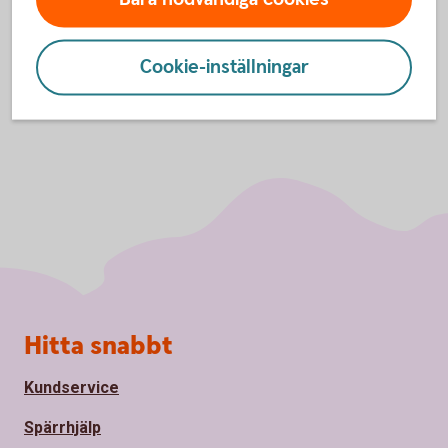
Cookie-inställningar
Sidfot
Hitta snabbt
Kundservice
Spärrhjälp