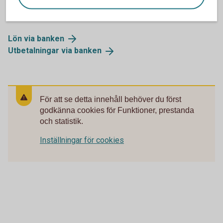
Mer information
Lön via
banken
Utbetalningar via
banken
För att se detta innehåll behöver du först
godkänna cookies för Funktioner, prestanda
och statistik.
Inställningar för cookies