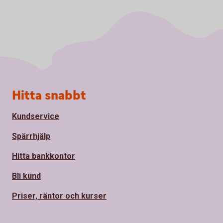
Sidfot
Hitta snabbt
Kundservice
Spärrhjälp
Hitta bankkontor
Bli kund
Priser, räntor och kurser