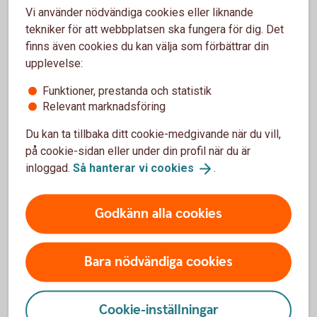
Vi använder nödvändiga cookies eller liknande
tekniker för att webbplatsen ska fungera för dig. Det
Om utbetalning via SUS och
finns även cookies du kan välja som förbättrar din
upplevelse:
kontoregistret
Funktioner, prestanda och statistik
Relevant marknadsföring
Många utbetalare, till exempel företag, arbetsgivare och
myndigheter, använder sig av Swedbanks lön- och
Du kan ta tillbaka ditt cookie-medgivande när du vill,
utbetalningssystem (SUS) för att betala ut pengar till
på cookie-sidan eller under din profil när du är
privatpersoner. Genom Swedbanks kontoregister ser vi till
inloggad.
Så hanterar vi
cookies
.
att utbetalningarna går till rätt konto – oavsett
betalningsmottagarens val av bank.
Godkänn alla cookies
Har du frågor är du välkommen att kontakta din
kundansvarige eller besöka ett Swedbank- eller
sparbankkontor så hjälper vi till.
Bara nödvändiga cookies
Cookie-inställningar