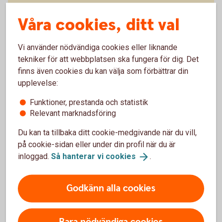
Hantera er ekonomi på ett
Våra cookies, ditt val
enkelt,
snabbt
och
säkert
sätt med bankintegration.
Vi använder nödvändiga cookies eller liknande
tekniker för att webbplatsen ska fungera för dig. Det
finns även cookies du kan välja som förbättrar din
upplevelse:
Funktioner, prestanda och statistik
Relevant marknadsföring
Du kan ta tillbaka ditt cookie-medgivande när du vill,
SpeedLedger
på cookie-sidan eller under din profil när du är
inloggad.
Så hanterar vi
cookies
.
Godkänn alla cookies
Om SpeedLedger
Bara nödvändiga cookies