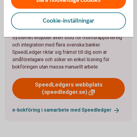
SpeedLedger är ett online-bokföringssystem som
automatiserar registreringen av banktransaktioner
Cookie-inställningar
direkt från företagskontot till bokföringen. Detta
sparar tid och minskar risken för felaktigheter.
Systemet erbjuder även stöd för momsrapportering
och integration med flera svenska banker.
SpeedLedger riktar sig främst till dig som är
småföretagare och söker en enkel lösning för
bokföringen utan massa manuellt arbete.
SpeedLedgers webbplats
(speedledger.se)
e-bokföring i samarbete med
Speedledger