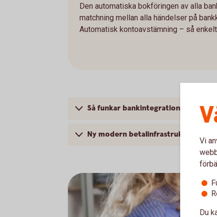
Den automatiska bokföringen av alla bank
matchning mellan alla händelser på bank
Automatisk kontoavstämning – så enkelt 
V
Så funkar bankintegrationen
Ny modern betalinfrastruktur i Sver
Vi an
webbp
förbä
F
R
Du ka