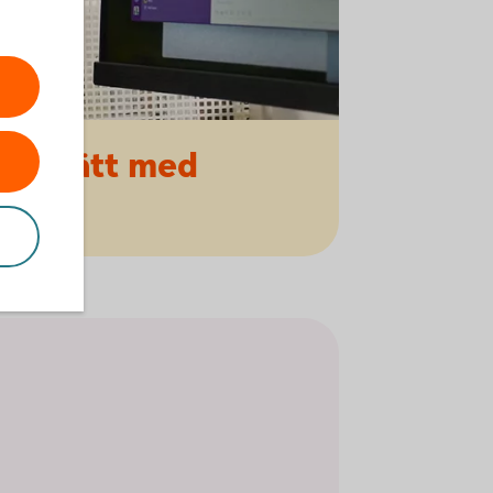
ert
sätt med