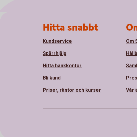
Sidfot
Hitta snabbt
Om
Kundservice
Om S
Spärrhjälp
Håll
Hitta bankkontor
Sam
Bli kund
Pre
Priser, räntor och kurser
Vår 