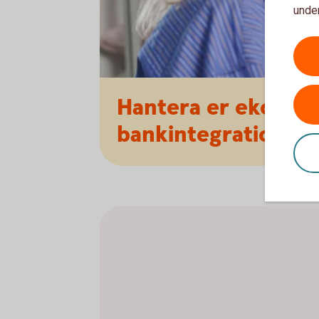
under
Hantera er ekonom
bankintegration.