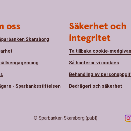
 oss
Säkerhet och
integritet
parbanken Skaraborg
barhet
Ta tillbaka cookie-medgiva
hällsengagemang
Så hanterar vi cookies
ss
Behandling av personuppgif
ägare - Sparbanksstiftelsen
Bedrägeri och säkerhet
© Sparbanken Skaraborg (publ)