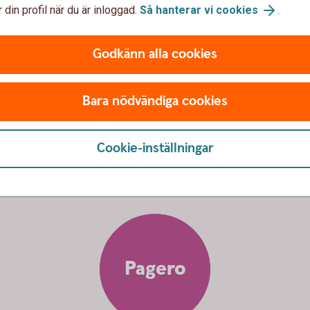
 din profil när du är inloggad.
Så hanterar vi cookies
.
Godkänn alla cookies
i på ett
enkelt,
snabbt
och
säk
Bara nödvändiga cookies
Cookie-inställningar
Pagero