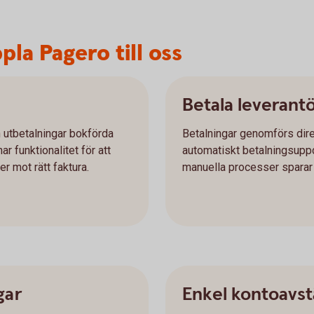
la Pagero till oss
Betala leverant
h utbetalningar bokförda
Betalningar genomförs dire
r funktionalitet för att
automatiskt betalningsuppd
r mot rätt faktura.
manuella processer sparar n
gar
Enkel kontoavs