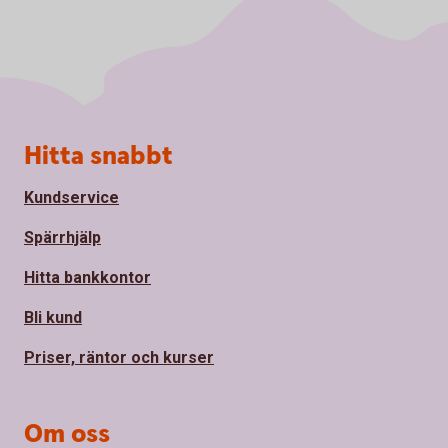
Sidfot
Hitta snabbt
Kundservice
Spärrhjälp
Hitta bankkontor
Bli kund
Priser, räntor och kurser
Om oss