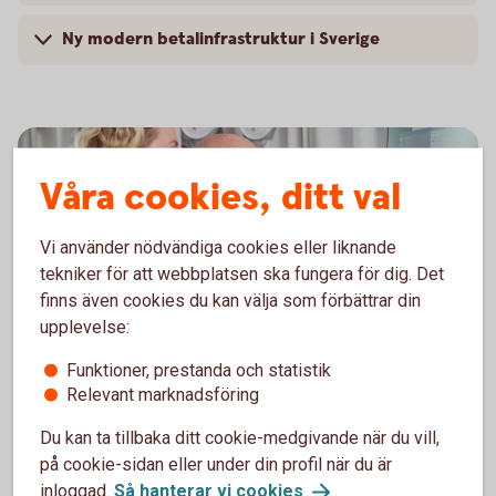
Ny modern betalinfrastruktur i Sverige
Våra cookies, ditt val
Vi använder nödvändiga cookies eller liknande
tekniker för att webbplatsen ska fungera för dig. Det
finns även cookies du kan välja som förbättrar din
upplevelse:
Funktioner, prestanda och statistik
Hantera er ekonomi på ett
Relevant marknadsföring
enkelt,
snabbt
och
säkert
Du kan ta tillbaka ditt cookie-medgivande när du vill,
sätt med bankintegration.
på cookie-sidan eller under din profil när du är
inloggad.
Så hanterar vi
cookies
.