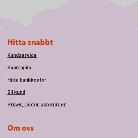
Sidfot
Hitta snabbt
Kundservice
Spärrhjälp
Hitta bankkontor
Bli kund
Priser, räntor och kurser
Om oss