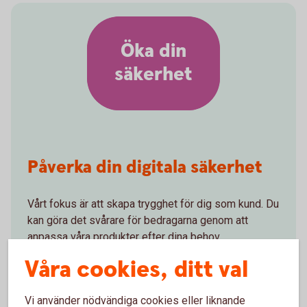
Öka din
säkerhet
Påverka din digitala säkerhet
Vårt fokus är att skapa trygghet för dig som kund. Du
kan göra det svårare för bedragarna genom att
anpassa våra produkter efter dina behov.
Våra cookies, ditt val
Bestäm egna beloppsgränser för överföringar
och Swish
Skaffa Sparkonto Plus med fördröjning vid
Vi använder nödvändiga cookies eller liknande