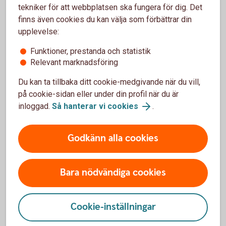
överföringar
tekniker för att webbplatsen ska fungera för dig. Det
Slå av/på ditt kort för internetköp och
finns även cookies du kan välja som förbättrar din
automatuttag
upplevelse:
Så ändrar du säkerhetsinställningar efter dina
Funktioner, prestanda och statistik
behov
Relevant marknadsföring
Du kan ta tillbaka ditt cookie-medgivande när du vill,
på cookie-sidan eller under din profil när du är
inloggad.
Så hanterar vi cookies
.
Frågor och svar om säkerhet
Godkänn alla cookies
Hur hanterar banken mina personuppgifter?
Bara nödvändiga cookies
Vad innebär banksekretess?
Cookie-inställningar
Vad har banken för ansvar när jag använder
internetbanken eller någon av apparna?