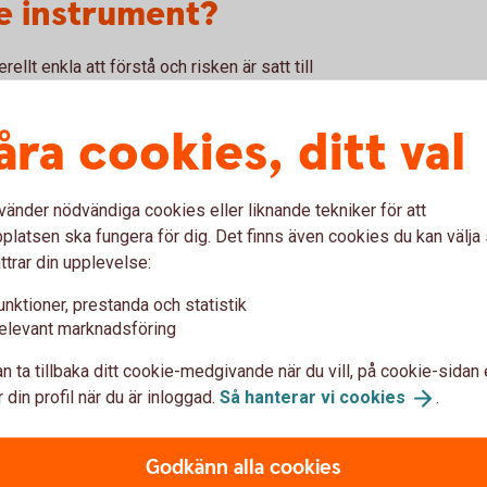
e instrument?
llt enkla att förstå och risken är satt till
plicerade värdepapper, med undantag för
nte pröva om affären är passande för dig när
åra cookies, ditt val
vänder nödvändiga cookies eller liknande tekniker för att
latsen ska fungera för dig. Det finns även cookies du kan välj
ttrar din upplevelse:
unktioner, prestanda och statistik
elevant marknadsföring
n ta tillbaka ditt cookie-medgivande när du vill, på cookie-sidan 
 din profil när du är inloggad.
Så hanterar vi
cookies
.
Godkänn alla cookies