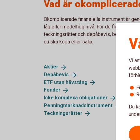
Vad är okomplicerad
Okomplicerade finansiella instrument är genere
låg eller medelhög nivå. För de flesta okom
teckningsrätter och depåbevis, behöver vi i
V
du ska köpa eller sälja.
Vi an
Aktier
webbp
Depåbevis
förbä
ETF utan
hävstång
F
Fonder
R
Icke komplexa
obligationer
Penningmarknadsinstrument
Du ka
Teckningsrätter
under