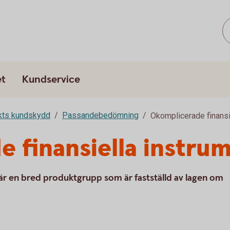
et
Kundservice
rkts kundskydd
Passandebedömning
Okomplicerade finansi
 finansiella instru
är en bred produktgrupp som är fastställd av lagen om