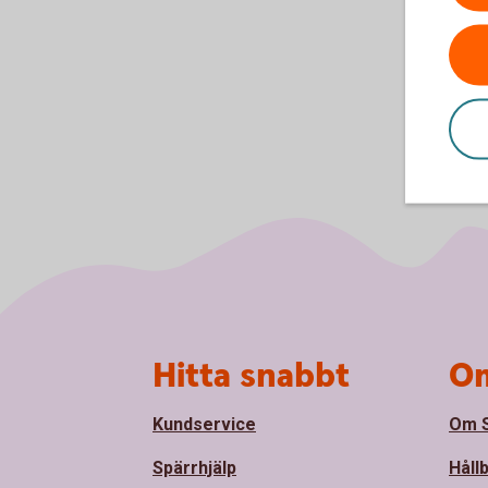
Sidfot
Hitta snabbt
Om
Kundservice
Om S
Spärrhjälp
Håll