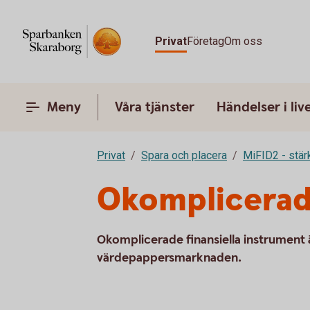
Privat
Företag
Om oss
Meny
Våra tjänster
Händelser i liv
Privat
Spara och placera
MiFID2 - stä
Okomplicerade
Okomplicerade finansiella instrument 
värdepappersmarknaden.