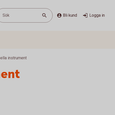
Sök
Bli kund
Logga in
ella instrument
ment