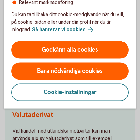
skyldigheter mot banken.
Relevant marknadsföring
Du kan ta tillbaka ditt cookie-medgivande när du vill,
Nackdel
– Vid köp av en option så betalar kunden en
på cookie-sidan eller under din profil när du är
premie.
inloggad.
Så hanterar vi
cookies
.
Såld option
Godkänn alla cookies
Fördel
– Vid en utställd/såld option erhåller kunden en
premie.
Bara nödvändiga cookies
Nackdel
– Vid en utställd/såld option har kunden har inga
rättigheter och förlustrisken kan vara obegränsad.
Cookie-inställningar
Valutaderivat
Vid handel med utländska motparter kan man
använda sig av valutaderivat som till exempel