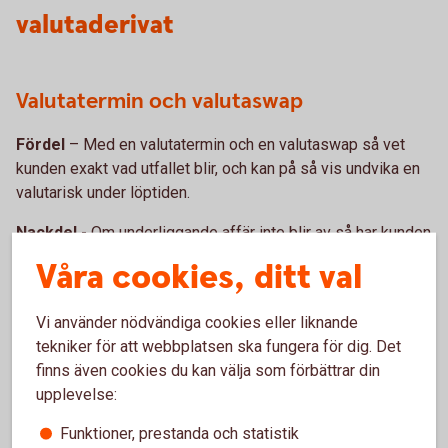
valutaderivat
Valutatermin och valutaswap
Fördel
– Med en valutatermin och en valutaswap så vet
kunden exakt vad utfallet blir, och kan på så vis undvika en
valutarisk under löptiden.
Nackdel
- Om underliggande affär inte blir av så har kunden
ett bindande avtal mot banken vilket kan leda till vinst eller
Våra cookies, ditt val
förlust.
Vi använder nödvändiga cookies eller liknande
Köpt option
tekniker för att webbplatsen ska fungera för dig. Det
finns även cookies du kan välja som förbättrar din
Fördel
– Med en köpoption kan man tillgodoräkna sig
upplevelse:
positiva kursrörelser vilket kan jämföras med en försäkring.
Skulle underliggande affär inte bli av så har kunden inga
Funktioner, prestanda och statistik