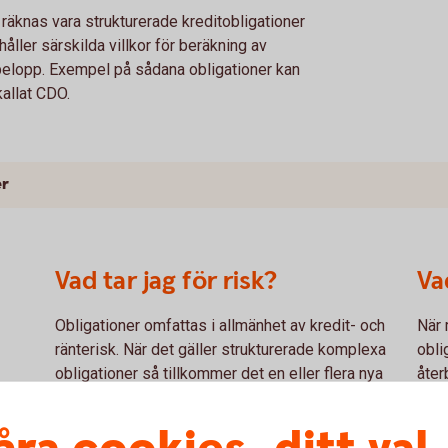
räknas vara strukturerade kreditobligationer
åller särskilda villkor för beräkning av
belopp. Exempel på sådana obligationer kan
kallat CDO.
er
Vad tar jag för risk?
Va
Obligationer omfattas i allmänhet av kredit- och
När 
ränterisk. När det gäller strukturerade komplexa
obli
obligationer så tillkommer det en eller flera nya
åter
exa
dimensioner av risk. Det är viktigt att man som
bero
investerare läser på om både konstruktion samt
obli
till
hur riskerna kan materialiseras eftersom dessa
vara