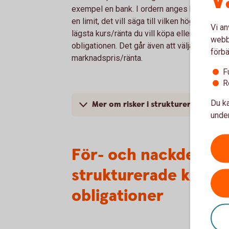
V
exempel en bank. I ordern anges belopp sa
en limit, det vill säga till vilken högsta eller
Vi an
lägsta kurs/ränta du vill köpa eller sälja
webbp
obligationen. Det går även att välja aktuellt
förbä
marknadspris/ränta.
F
R
Du ka
Mer om risker i strukturerade oblig
under
För- och nackdelar 
strukturerade kompl
obligationer