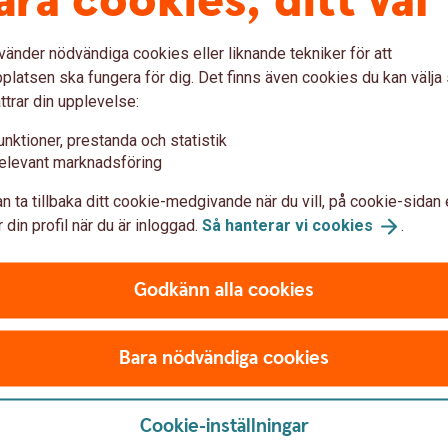
åra cookies, ditt val
mt
finansiella instrument kan skräddarsys på
kred
många olika sätt.
och 
vänder nödvändiga cookies eller liknande tekniker för att
latsen ska fungera för dig. Det finns även cookies du kan välj
ttrar din upplevelse:
unktioner, prestanda och statistik
elevant marknadsföring
n ta tillbaka ditt cookie-medgivande när du vill, på cookie-sidan 
ationer
 din profil när du är inloggad.
Så hanterar vi
cookies
.
Godkänn alla cookies
med
Ränteplacer
exa
Bara nödvändiga cookies
Ränteplaceringar passar dig
Ränteplaceringar är lämpli
sätt att få ränta på penga
Cookie-inställningar
privatperson är det främst 