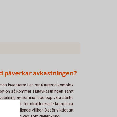
d påverkar avkastningen?
man investerar i en strukturerad komplex
gation så kommer slutavkastningen samt
betalning av nominellt belopp vara starkt
ende av den för strukturerade komplexa
gationen gällande villkor. Det är viktigt att
 påläst kring vad som gäller kring