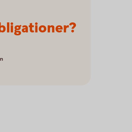
bligationer?
an