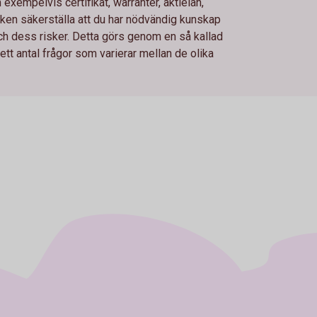
xempelvis certifikat, warranter, aktielån,
en säkerställa att du har nödvändig kunskap
och dess risker. Detta görs genom en så kallad
t antal frågor som varierar mellan de olika