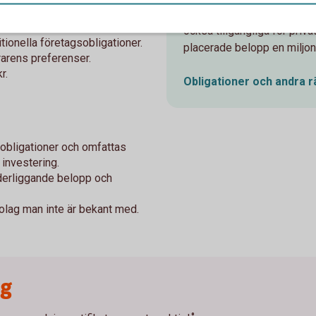
och räntefonder som är aktu
också tillgängliga för priva
tionella företagsobligationer.
placerade belopp en miljon
rarens preferenser.
r.
Obligationer och andra
r
 obligationer och omfattas
 investering.
nderliggande belopp och
bolag man inte är bekant med.
ng