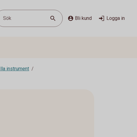
Sök
Bli kund
Logga in
lla instrument