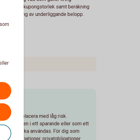
itförluster, kupongstorlek samt beräkning
återbetalning av underliggande belopp.
a som
eller
ingar
 som vill placera med låg risk.
ga som basen i ett sparande eller som ett
r som snart ska användas. För dig som
premieobligationer, privatobligationer