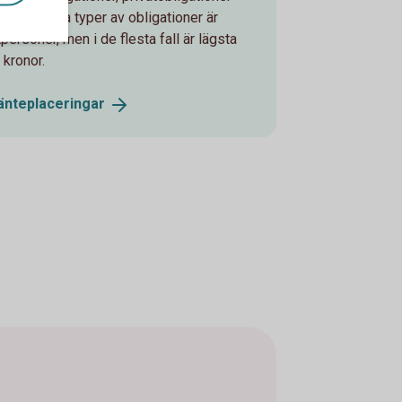
ella. Andra typer av obligationer är
tpersoner, men i de flesta fall är lägsta
 kronor.
änteplaceringar