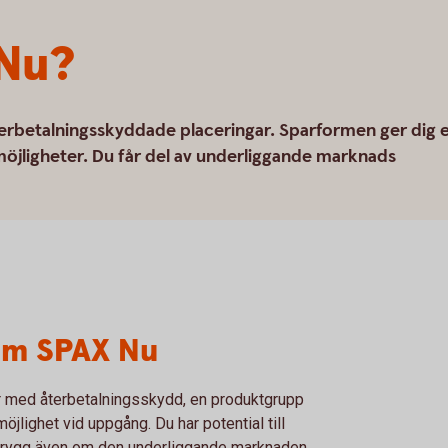
 Nu?
rbetalningsskyddade placeringar. Sparformen ger dig 
öjligheter. Du får del av underliggande marknads
om SPAX Nu
 med återbetalningsskydd, en produktgrupp
lighet vid uppgång. Du har potential till
 trygg även om den underliggande marknaden