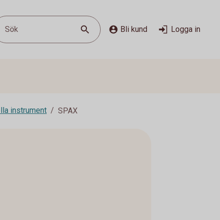
Sök
Bli kund
Logga in
lla instrument
SPAX