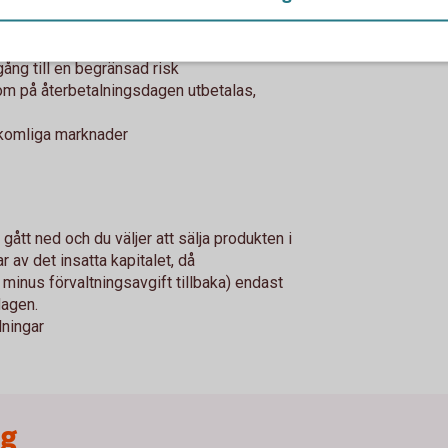
lgång till en begränsad risk
som på återbetalningsdagen utbetalas,
åtkomliga marknader
ått ned och du väljer att sälja produkten i
ar av det insatta kapitalet, då
minus förvaltningsavgift tillbaka) endast
dagen.
lningar
ng