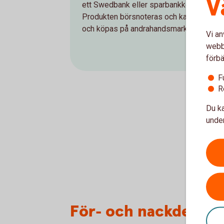
V
ett Swedbank eller sparbankkontor.
Produkten börsnoteras och kan säljas
och köpas på andrahandsmarknaden.
Vi an
webbp
förbä
F
R
Du ka
under
För- och nackdelar 