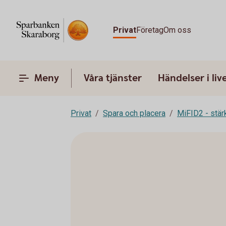
Privat
Företag
Om oss
Meny
Våra tjänster
Händelser i liv
Privat
Spara och placera
MiFID2 - stä