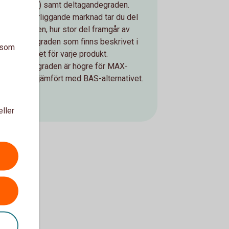
eller råvaror) samt deltagandegraden.
Stiger underliggande marknad tar du del
av uppgången, hur stor del framgår av
deltagandegraden som finns beskrivet i
a som
produktbladet för varje produkt.
Deltagandegraden är högre för MAX-
alternativet jämfört med BAS-alternativet.
eller