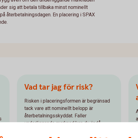
er sig att betala tillbaka minst nominellt
 på återbetalningsdagen. En placering i SPAX
nde.
Vad tar jag för risk?
Risken i placeringsformen är begränsad
tack vare att nominellt belopp är
återbetalningsskyddat. Faller
s
underliggande marknad kan du ändå
känna dig trygg eftersom Swedbank åtar
k
sig att vid löptidens slut betala tillbaka