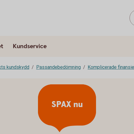
et
Kundservice
rkts kundskydd
Passandebedömning
Komplicerade finansie
SPAX nu