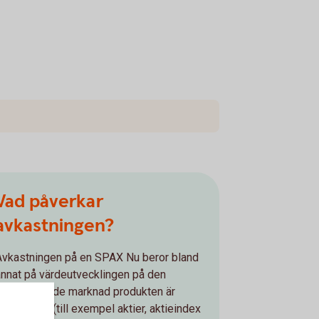
Vad påverkar
avkastningen?
Avkastningen på en SPAX Nu beror bland
annat på värdeutvecklingen på den
underliggande marknad produkten är
opplad till (till exempel aktier, aktieindex