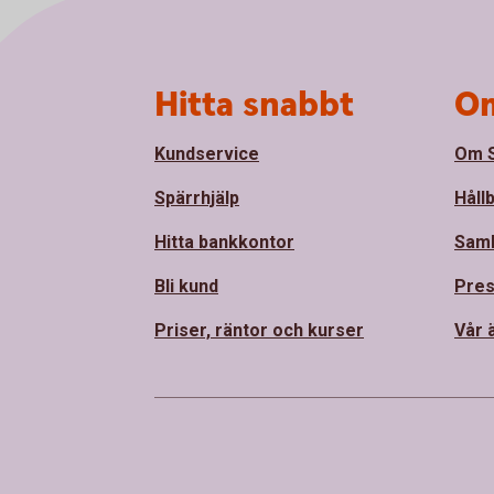
Sidfot
Hitta snabbt
Om
Kundservice
Om S
Spärrhjälp
Håll
Hitta bankkontor
Sam
Bli kund
Pre
Priser, räntor och kurser
Vår 