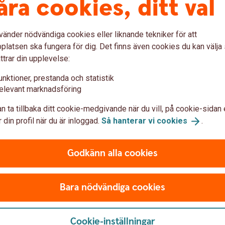
åra cookies, ditt val
minst nominellt belopp reducerat med
förvaltningsavgiften som är maximalt
vänder nödvändiga cookies eller liknande tekniker för att
1,05 % per löptidsår. Överkursen i SPAX
latsen ska fungera för dig. Det finns även cookies du kan välj
Nu MAX är inte kapitalskyddad och kan
ttrar din upplevelse:
helt eller delvis gå förlorad om
underliggande marknad faller. SPAX Nu
unktioner, prestanda och statistik
omfattas inte av den statliga
elevant marknadsföring
insättningsgarantin vilket innebär att om
emittenten, Swedbank, går i konkurs kan
n ta tillbaka ditt cookie-medgivande när du vill, på cookie-sidan 
hela eller delar av beloppet gå förlorat.
 din profil när du är inloggad.
Så hanterar vi
cookies
.
Godkänn alla cookies
Bara nödvändiga cookies
med SPAX Nu
Cookie-inställningar