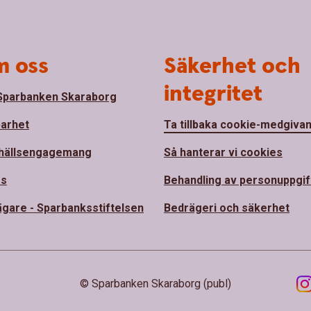
 oss
Säkerhet och
integritet
parbanken Skaraborg
barhet
Ta tillbaka cookie-medgiva
hällsengagemang
Så hanterar vi cookies
ss
Behandling av personuppgif
ägare - Sparbanksstiftelsen
Bedrägeri och säkerhet
© Sparbanken Skaraborg (publ)