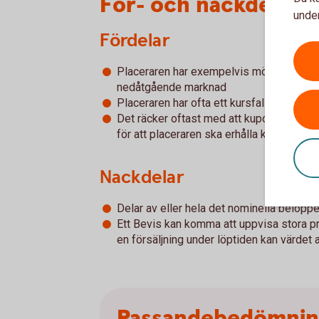
För- och nackdelar 
under
Fördelar
Placeraren har exempelvis möjlighet till
nedåtgående marknad
Placeraren har ofta ett kursfallsskydd till
Det räcker oftast med att kupongvillkoret 
för att placeraren ska erhålla kupongutb
Nackdelar
Delar av eller hela det nominella beloppe
Ett Bevis kan komma att uppvisa stora p
en försäljning under löptiden kan värdet
Passandebedömni