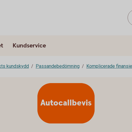
et
Kundservice
rkts kundskydd
Passandebedömning
Komplicerade finansie
Autocallbevis