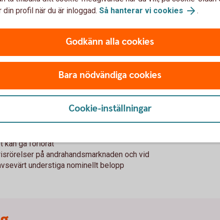
med Autocallbevis
 din profil när du är inloggad.
Så hanterar vi cookies
.
Godkänn alla cookies
 avkastning även vid en sidledes och ibland
 en viss nivå, riskbarriären
Bara nödvändiga cookies
är uppfyllt vid något av avläsningstillfällena
etalningen
Cookie-inställningar
t kan gå förlorat
risrörelser på andrahandsmarknaden och vid
 avsevärt understiga nominellt belopp
ng