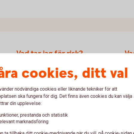
Vad tar jag för risk?
Va
åra cookies, ditt val
Vid en placering i Autocallbevis kan hela eller
Avka
delar av det nominella beloppet gå förlorat.
anna
Autocallbevis omfattas inte av den statliga
unde
r på
insättningsgarantin vilket innebär att om
akti
vänder nödvändiga cookies eller liknande tekniker för att
n
emittenten, Swedbank, går i konkurs kan hela
till
latsen ska fungera för dig. Det finns även cookies du kan välj
eller delar av beloppet gå förlorat.
nivå
ttrar din upplevelse:
unktioner, prestanda och statistik
elevant marknadsföring
n ta tillbaka ditt cookie-medgivande när du vill, på cookie-sidan 