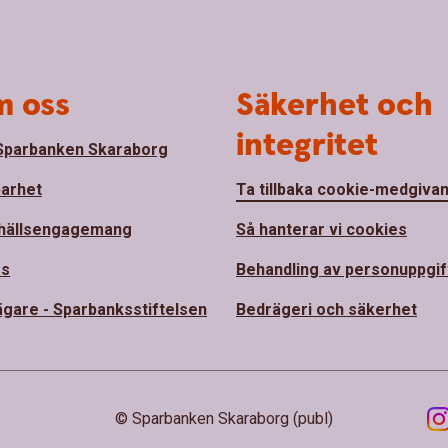
 oss
Säkerhet och
integritet
parbanken Skaraborg
barhet
Ta tillbaka cookie-medgiva
hällsengagemang
Så hanterar vi cookies
ss
Behandling av personuppgif
ägare - Sparbanksstiftelsen
Bedrägeri och säkerhet
© Sparbanken Skaraborg (publ)