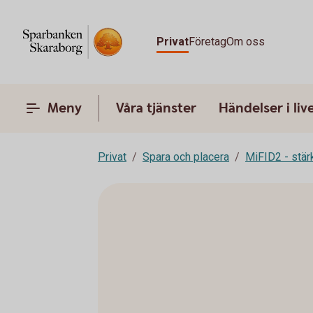
Privat
Företag
Om oss
Meny
Våra tjänster
Händelser i liv
Privat
Spara och placera
MiFID2 - stä