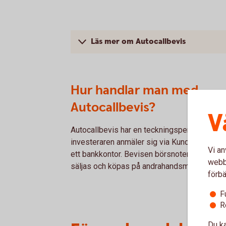
Läs mer om Autocallbevis
Hur handlar man med
Autocallbevis?
V
Autocallbevis har en teckningsperiod och
investeraren anmäler sig via Kundcenter elle
Vi an
ett bankkontor. Bevisen börsnoteras och ka
webbp
säljas och köpas på andrahandsmarknaden.
förbä
F
R
Du ka