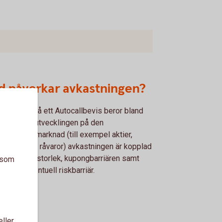
d påverkar avkastningen?
stningen på ett Autocallbevis beror bland
t på värdeutvecklingen på den
rliggande marknad (till exempel aktier,
eindex eller råvaror) avkastningen är kopplad
, kupongens storlek, kupongbarriären samt
a som
n på en eventuell riskbarriär.
eller