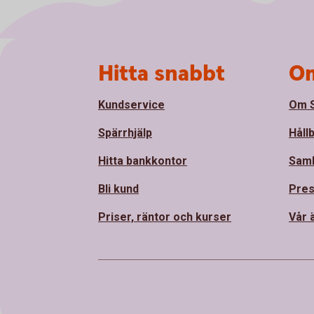
Sidfot
Hitta snabbt
Om
Kundservice
Om S
Spärrhjälp
Håll
Hitta bankkontor
Sam
Bli kund
Pre
Priser, räntor och kurser
Vår 