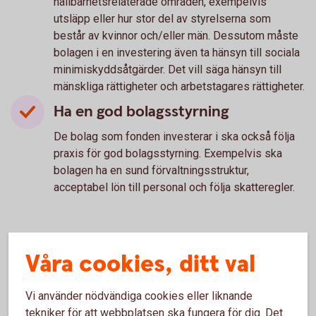
hållbarhetsrelaterade områden, exempelvis
utsläpp eller hur stor del av styrelserna som
består av kvinnor och/eller män. Dessutom måste
bolagen i en investering även ta hänsyn till sociala
minimiskyddsåtgärder. Det vill säga hänsyn till
mänskliga rättigheter och arbetstagares rättigheter.
Ha en god bolagsstyrning
De bolag som fonden investerar i ska också följa
praxis för god bolagsstyrning. Exempelvis ska
bolagen ha en sund förvaltningsstruktur,
acceptabel lön till personal och följa skatteregler.
Våra cookies, ditt val
Vad värnar du om?
En fond kan välja bort sådant som har negativ
Vi använder nödvändiga cookies eller liknande
påverkan exempelvis miljö och social hållbarhet. Du
tekniker för att webbplatsen ska fungera för dig. Det