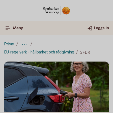
Meny
Logga in
Privat
EU-regelverk - hållbarhet och rådgivning
SFDR