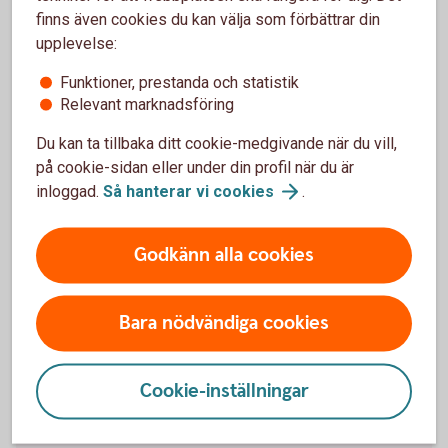
väljer vilka områden som är speciellt viktiga för dig.
finns även cookies du kan välja som förbättrar din
Vi hjälper dig hitta fonder som möter dina önskemål.
upplevelse:
Funktioner, prestanda och statistik
Finansiella produkter som undviker negativa
Relevant marknadsföring
konsekvenser
Du kan ta tillbaka ditt cookie-medgivande när du vill,
på cookie-sidan eller under din profil när du är
inloggad.
Så hanterar vi
cookies
.
Så hittar du hållbara fonder
Godkänn alla cookies
Under fliken Hållbarhet finns flera hållbarhetsmått så
att du själv kan jämföra och göra hållbara val.
Bara nödvändiga cookies
1. Gå till vår fondlista
2. Klicka på "Hållbarhet"
Cookie-inställningar
Vår
Fondlista