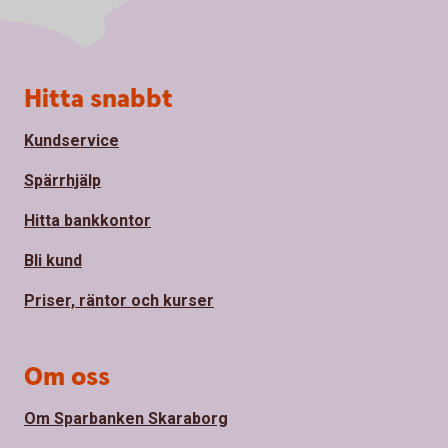
Sidfot
Hitta snabbt
Kundservice
Spärrhjälp
Hitta bankkontor
Bli kund
Priser, räntor och kurser
Om oss
Om Sparbanken Skaraborg