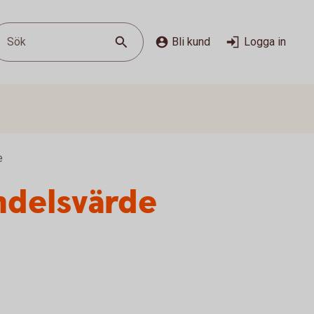
Sök
Bli kund
Logga in
e
ndelsvärde