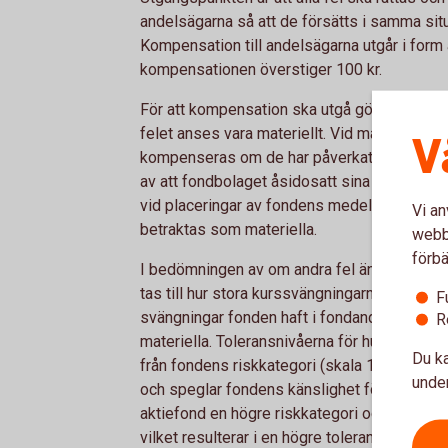
andelsägarna så att de försätts i samma situ
Kompensation till andelsägarna utgår i form a
kompensationen överstiger 100 kr.
För att kompensation ska utgå görs emeller
felet anses vara materiellt. Vid materiella f
V
kompenseras om de har påverkats negativt. 
av att fondbolaget åsidosatt sina skyldighet
vid placeringar av fondens medel i strid med
Vi an
betraktas som materiella.
webbp
förbä
I bedömningen av om andra fel än de som näm
tas till hur stora kurssvängningarna (volatili
F
svängningar fonden haft i fondandelsvärdet,
R
materiella. Toleransnivåerna för hur stora fe
Du ka
från fondens riskkategori (skala 1-7). Fond
under
och speglar fondens känslighet för kurssvä
aktiefond en högre riskkategori och därmed 
vilket resulterar i en högre toleransnivå.