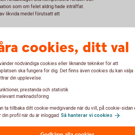
ation som om felet aldrig hade inträffat.
v likvida medel förutsatt att
tid alltid en bedömning av fondbolaget om
el ska fonden och andelsägarna alltid
åra cookies, ditt val
Fel i fondandelsvärde som inträffat på grund
er, såsom vid felaktig avgiftsberäkning eller
 lag eller fondbestämmelser, ska alltid
vänder nödvändiga cookies eller liknande tekniker för att
latsen ska fungera för dig. Det finns även cookies du kan välj
ttrar din upplevelse:
ns ovan är materiella eller inte ska hänsyn
teten) normalt är i fonden. Ju mindre
unktioner, prestanda och statistik
 desto mindre fel bör betraktas som
elevant marknadsföring
len ska vara för att anses materiella utgår
n ta tillbaka ditt cookie-medgivande när du vill, på cookie-sidan 
ens riskkategori anges i fondens faktablad
 din profil när du är inloggad.
Så hanterar vi
cookies
.
ngningar på marknaden. Normalt har en
högre volatilitet än exempelvis en räntefond,
Godkänn alla cookies