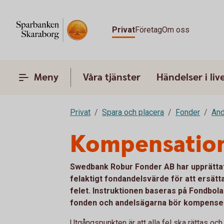
Privat
Företag
Om oss
Meny
Våra tjänster
Händelser i liv
Privat
Spara och placera
Fonder
And
Kompensation 
Swedbank Robur Fonder AB har upprättat
felaktigt fondandelsvärde för att ersätt
felet. Instruktionen baseras på Fondbol
fonden och andelsägarna bör kompenseras
Utgångspunkten är att alla fel ska rättas o