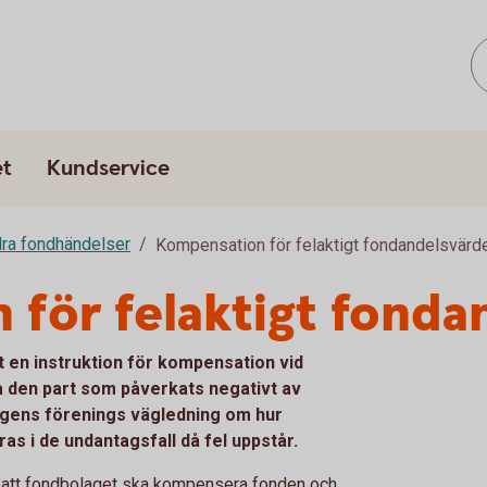
et
Kundservice
ra fondhändelser
Kompensation för felaktigt fondandelsvärd
för felaktigt fonda
 en instruktion för kompensation vid
a den part som påverkats negativt av
agens förenings vägledning om hur
 i de undantagsfall då fel uppstår.
ch att fondbolaget ska kompensera fonden och