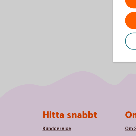
Sidfot
Hitta snabbt
Om
Kundservice
Om S