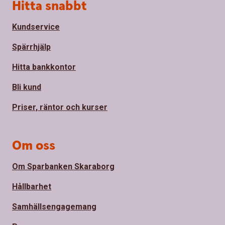
Sidfot
Hitta snabbt
Kundservice
Spärrhjälp
Hitta bankkontor
Bli kund
Priser, räntor och kurser
Om oss
Om Sparbanken Skaraborg
Hållbarhet
Samhällsengagemang