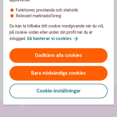
Access Mix
OMXSB
CapGI
OMXSB
Funktioner, prestanda och statistik
(aktiedel)
CapGI
Relevant marknadsföring
Access Mix
OMRX Bond
OMRX Bond
Du kan ta tillbaka ditt cookie-medgivande när du vill,
(räntedel)
All
All
på cookie-sidan eller under din profil när du är
inloggad.
Så hanterar vi
cookies
.
Godkänn alla cookies
Bara nödvändiga cookies
Cookie-inställningar