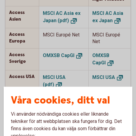
Access
MSCI AC Asia ex
MSCI AC Asia
Asien
Japan
(pdf)
ex
Japan
Access
MSCI Europé Net
MSCI Europé
Europa
Net
Access
OMXSB
CapGI
OMXSB
Sverige
CapGI
Access USA
MSCI USA
MSCI
USA
(pdf)
Våra cookies, ditt val
Access
MSCI Japan Net
MSCI Japan
Japan
(pdf)
Net
Vi använder nödvändiga cookies eller liknande
Access
MSCI World Net
MSCI World
tekniker för att webbplatsen ska fungera för dig. Det
Global
(pdf)
Net
finns även cookies du kan välja som förbättrar din
upplevelse: