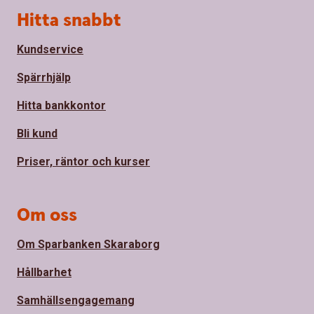
Sidfot
Hitta snabbt
Kundservice
Spärrhjälp
Hitta bankkontor
Bli kund
Priser, räntor och kurser
Om oss
Om Sparbanken Skaraborg
Hållbarhet
Samhällsengagemang