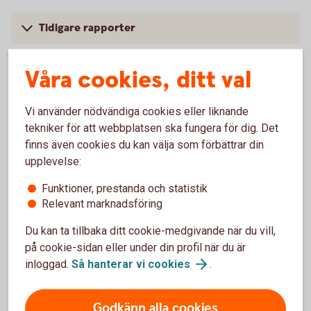
Tidigare rapporter
Våra cookies, ditt val
Temarapport
Vi använder nödvändiga cookies eller liknande
tekniker för att webbplatsen ska fungera för dig. Det
finns även cookies du kan välja som förbättrar din
Köp av nyproducerad bostadsrätt (pdf)
upplevelse:
Funktioner, prestanda och statistik
Relevant marknadsföring
Tidigare temarapporter
Du kan ta tillbaka ditt cookie-medgivande när du vill,
på cookie-sidan eller under din profil när du är
inloggad.
Så hanterar vi
cookies
.
Godkänn alla cookies