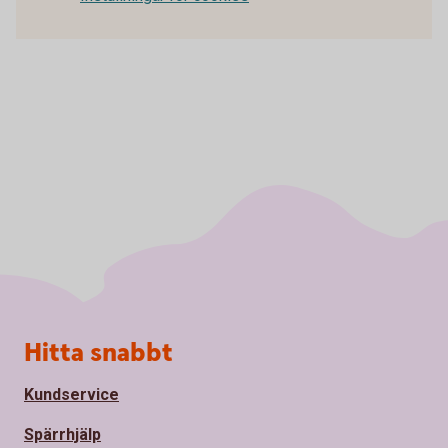
Sidfot
Hitta snabbt
Kundservice
Spärrhjälp