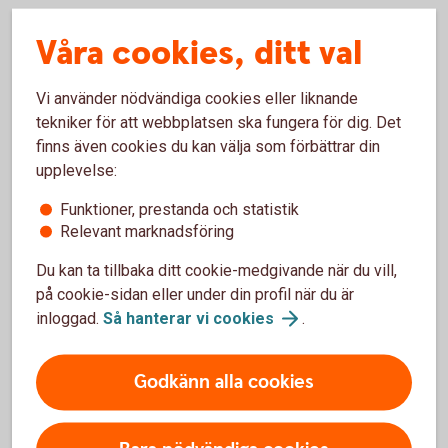
Våra cookies, ditt val
Hantera din tjänstepension i Mina
försäkringar
Vi använder nödvändiga cookies eller liknande
tekniker för att webbplatsen ska fungera för dig. Det
Mina försäkringar är en portal där du kan se innehav,
finns även cookies du kan välja som förbättrar din
byta fonder och ändra framtida insättningar för
upplevelse:
sparandeförsäkringar i Swedbank Försäkring. Allt du
behöver är ett Mobilt BankID, du behöver inte ha vår
Funktioner, prestanda och statistik
internetbank eller app sedan innan.
Relevant marknadsföring
Du kan ta tillbaka ditt cookie-medgivande när du vill,
Logga in i Mina
försäkringar
på cookie-sidan eller under din profil när du är
inloggad.
Så hanterar vi
cookies
.
Gör ditt pensionsval
Godkänn alla cookies
Läs mer om tjänstepension PA16 och gör ditt val.